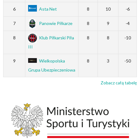
6
Asta Net
8
10
-6
7
Panowie Piłkarze
8
9
-4
8
Klub Piłkarski Piła
8
8
-10
III
9
Wielkopolska
8
3
-50
Grupa Ubezpieczeniowa
Zobacz całą tabelę