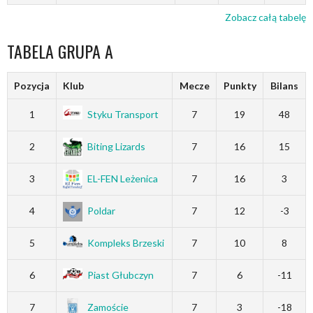
Zobacz całą tabelę
TABELA GRUPA A
Pozycja
Klub
Mecze
Punkty
Bilans
1
Styku Transport
7
19
48
2
Biting Lizards
7
16
15
3
EL-FEN Leżenica
7
16
3
4
Poldar
7
12
-3
5
Kompleks Brzeski
7
10
8
6
Piast Głubczyn
7
6
-11
7
Zamoście
7
3
-18