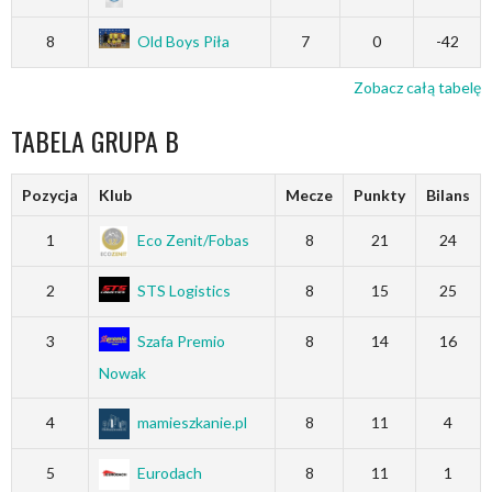
8
Old Boys Piła
7
0
-42
Zobacz całą tabelę
TABELA GRUPA B
Pozycja
Klub
Mecze
Punkty
Bilans
1
Eco Zenit/Fobas
8
21
24
2
STS Logistics
8
15
25
3
Szafa Premio
8
14
16
Nowak
4
mamieszkanie.pl
8
11
4
5
Eurodach
8
11
1