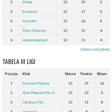
2
Poldar
12
19
3
3
Eurodach
12
17
0
4
Asta Net
12
16
4
5
Piast Głubczyn
12
15
-6
6
mamieszkanie.pl
12
11
-4
Zobacz całą tabelę
TABELA III LIGI
Pozycja
Klub
Mecze
Punkty
Bilans
1
Panowie Piłkarze
15
19
16
2
Klub Piłkarski Piła III
15
13
3
3
Old Boys Piła
15
11
8
4
Zamoście
15
9
-8