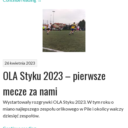
STYKU
2023
–
terminarz”
26 kwietnia 2023
OLA Styku 2023 – pierwsze
mecze za nami
Wystartowały rozgrywki OLA Styku 2023. W tym roku o
miano najlepszego zespołu orlikowego w Pile i okolicy walczy
dziesięć zespołów.
„OLA