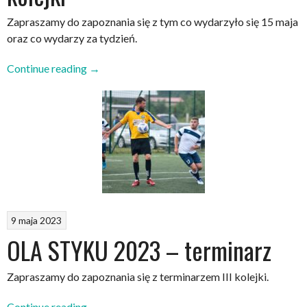
Zapraszamy do zapoznania się z tym co wydarzyło się 15 maja
oraz co wydarzy za tydzień.
„Podsumowanie
Continue reading
→
III
i
terminarz
IV
kolejki”
9 maja 2023
OLA STYKU 2023 – terminarz
Zapraszamy do zapoznania się z terminarzem III kolejki.
„OLA
Continue reading
→