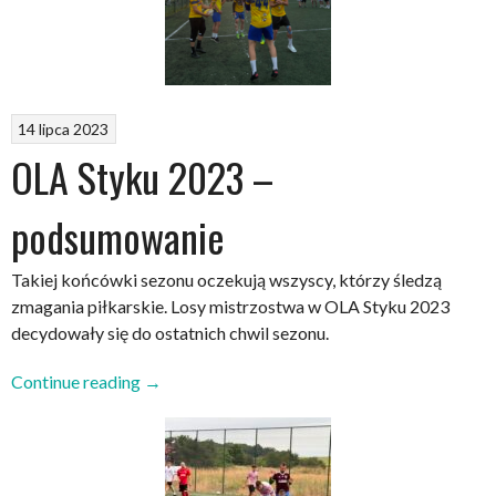
14 lipca 2023
OLA Styku 2023 –
podsumowanie
Takiej końcówki sezonu oczekują wszyscy, którzy śledzą
zmagania piłkarskie. Losy mistrzostwa w OLA Styku 2023
decydowały się do ostatnich chwil sezonu.
„OLA
Continue reading
→
Styku
2023
–
podsumowanie”