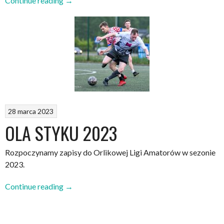
Continue reading
→
Styku
2023
–
pierwsze
mecze
za
nami”
28 marca 2023
OLA STYKU 2023
Rozpoczynamy zapisy do Orlikowej Ligi Amatorów w sezonie
2023.
„OLA
Continue reading
→
STYKU
2023”