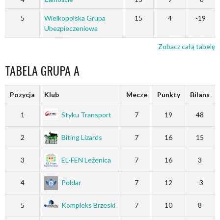
5
Wielkopolska Grupa
15
4
-19
Ubezpieczeniowa
Zobacz całą tabelę
TABELA GRUPA A
Pozycja
Klub
Mecze
Punkty
Bilans
1
Styku Transport
7
19
48
2
Biting Lizards
7
16
15
3
EL-FEN Leżenica
7
16
3
4
Poldar
7
12
-3
5
Kompleks Brzeski
7
10
8