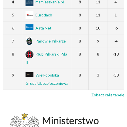
4
mamieszkanie.pl
8
11
4
5
Eurodach
8
11
1
6
Asta Net
8
10
-6
7
Panowie Piłkarze
8
9
-4
8
Klub Piłkarski Piła
8
8
-10
III
9
Wielkopolska
8
3
-50
Grupa Ubezpieczeniowa
Zobacz całą tabelę