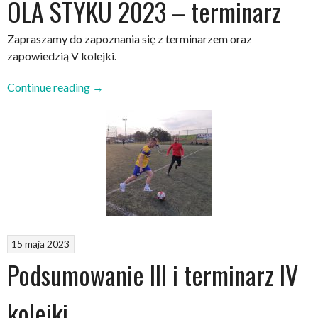
OLA STYKU 2023 – terminarz
Zapraszamy do zapoznania się z terminarzem oraz
zapowiedzią V kolejki.
„OLA
Continue reading
→
STYKU
2023
–
terminarz”
15 maja 2023
Podsumowanie III i terminarz IV
kolejki