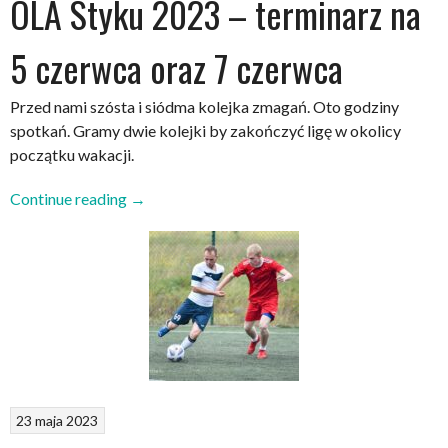
OLA Styku 2023 – terminarz na
5 czerwca oraz 7 czerwca
Przed nami szósta i siódma kolejka zmagań. Oto godziny
spotkań. Gramy dwie kolejki by zakończyć ligę w okolicy
początku wakacji.
„OLA
Continue reading
→
Styku
2023
–
terminarz
na
5
czerwca
oraz
7
23 maja 2023
czerwca”