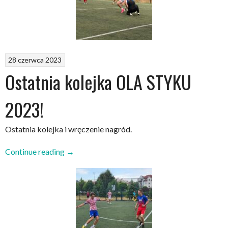
28 czerwca 2023
Ostatnia kolejka OLA STYKU
2023!
Ostatnia kolejka i wręczenie nagród.
„Ostatnia
Continue reading
→
kolejka
OLA
STYKU
2023!”