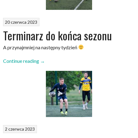
20 czerwca 2023
Terminarz do końca sezonu
A przynajmniej na następny tydzień
„Terminarz
Continue reading
→
do
końca
sezonu”
2 czerwca 2023