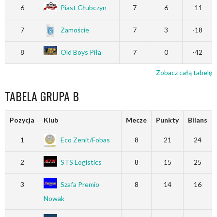
6
Piast Głubczyn
7
6
-11
7
Zamoście
7
3
-18
8
Old Boys Piła
7
0
-42
Zobacz całą tabelę
TABELA GRUPA B
Pozycja
Klub
Mecze
Punkty
Bilans
1
Eco Zenit/Fobas
8
21
24
2
STS Logistics
8
15
25
3
Szafa Premio
8
14
16
Nowak