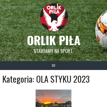
Skip
to
content
ORLIK PIŁA
STAWIAMY NA SPORT.
Kategoria:
OLA STYKU 2023