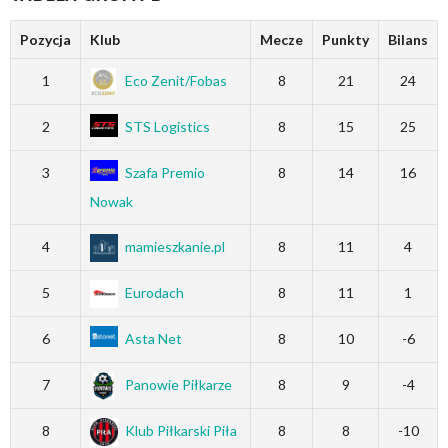
Pozycja
Klub
Mecze
Punkty
Bilans
1
Eco Zenit/Fobas
8
21
24
2
STS Logistics
8
15
25
3
Szafa Premio
8
14
16
Nowak
4
mamieszkanie.pl
8
11
4
5
Eurodach
8
11
1
6
Asta Net
8
10
-6
7
Panowie Piłkarze
8
9
-4
8
Klub Piłkarski Piła
8
8
-10