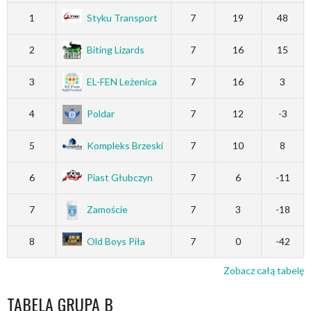
1
Styku Transport
7
19
48
2
Biting Lizards
7
16
15
3
EL-FEN Leżenica
7
16
3
4
Poldar
7
12
-3
5
Kompleks Brzeski
7
10
8
6
Piast Głubczyn
7
6
-11
7
Zamoście
7
3
-18
8
Old Boys Piła
7
0
-42
Zobacz całą tabelę
TABELA GRUPA B