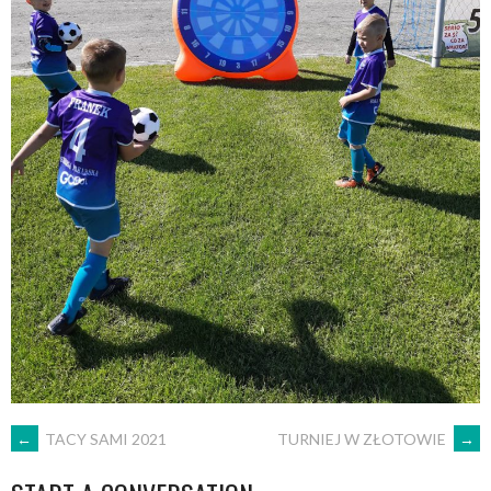
POST
←
TACY SAMI 2021
TURNIEJ W ZŁOTOWIE
→