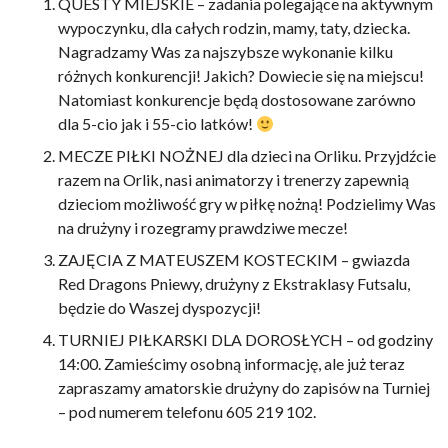
QUESTY MIEJSKIE – zadania polegające na aktywnym
wypoczynku, dla całych rodzin, mamy, taty, dziecka.
Nagradzamy Was za najszybsze wykonanie kilku
różnych konkurencji! Jakich? Dowiecie się na miejscu!
Natomiast konkurencje będą dostosowane zarówno
dla 5-cio jak i 55-cio latków!
MECZE PIŁKI NOŻNEJ dla dzieci na Orliku. Przyjdźcie
razem na Orlik, nasi animatorzy i trenerzy zapewnią
dzieciom możliwość gry w piłkę nożną! Podzielimy Was
na drużyny i rozegramy prawdziwe mecze!
ZAJĘCIA Z MATEUSZEM KOSTECKIM – gwiazda
Red Dragons Pniewy, drużyny z Ekstraklasy Futsalu,
będzie do Waszej dyspozycji!
TURNIEJ PIŁKARSKI DLA DOROSŁYCH – od godziny
14:00. Zamieścimy osobną informację, ale już teraz
zapraszamy amatorskie drużyny do zapisów na Turniej
– pod numerem telefonu 605 219 102.