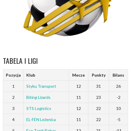
TABELA I LIGI
Pozycja
Klub
Mecze
Punkty
Bilans
1
Styku Transport
12
31
26
2
Biting Lizards
11
23
-2
3
STS Logistics
12
22
10
4
EL-FEN Leżenica
11
22
-5
5
Eco Zenit/Fobas
12
21
-11