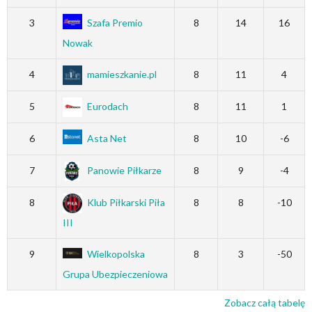
3
Szafa Premio
8
14
16
Nowak
4
mamieszkanie.pl
8
11
4
5
Eurodach
8
11
1
6
Asta Net
8
10
-6
7
Panowie Piłkarze
8
9
-4
8
Klub Piłkarski Piła
8
8
-10
III
9
Wielkopolska
8
3
-50
Grupa Ubezpieczeniowa
Zobacz całą tabelę