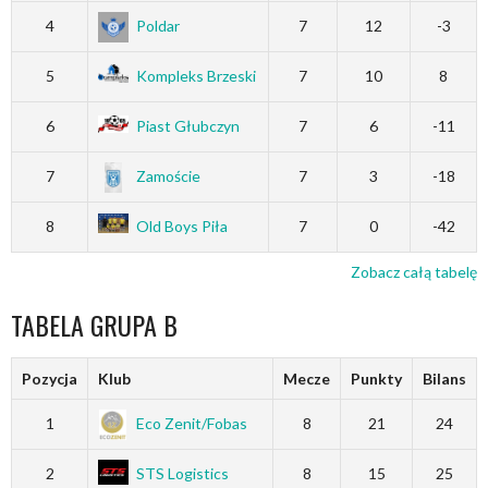
4
Poldar
7
12
-3
5
Kompleks Brzeski
7
10
8
6
Piast Głubczyn
7
6
-11
7
Zamoście
7
3
-18
8
Old Boys Piła
7
0
-42
Zobacz całą tabelę
TABELA GRUPA B
Pozycja
Klub
Mecze
Punkty
Bilans
1
Eco Zenit/Fobas
8
21
24
2
STS Logistics
8
15
25