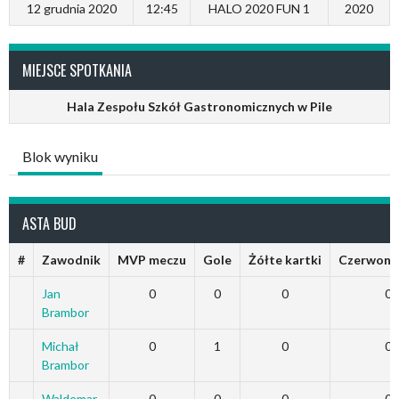
12 grudnia 2020
12:45
HALO 2020 FUN 1
2020
MIEJSCE SPOTKANIA
Hala Zespołu Szkół Gastronomicznych w Pile
Blok wyniku
ASTA BUD
#
Zawodnik
MVP meczu
Gole
Żółte kartki
Czerwone 
Jan
0
0
0
0
Brambor
Michał
0
1
0
0
Brambor
Waldemar
0
0
0
0