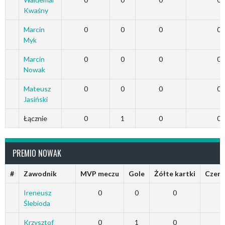
Kwaśny
Marcin
0
0
0
0
Myk
Marcin
0
0
0
0
Nowak
Mateusz
0
0
0
0
Jasiński
Łącznie
0
1
0
0
PREMIO NOWAK
#
Zawodnik
MVP meczu
Gole
Żółte kartki
Czerw
Ireneusz
0
0
0
Ślebioda
Krzysztof
0
1
0