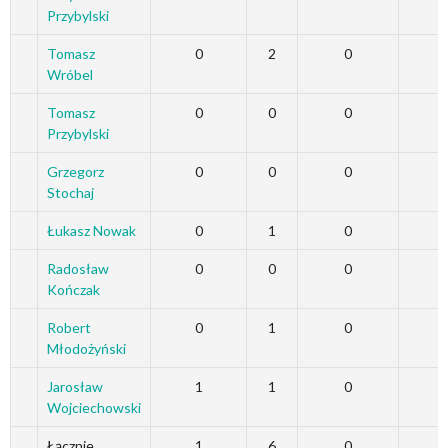
Przybylski
Tomasz
0
2
0
Wróbel
Tomasz
0
0
0
Przybylski
Grzegorz
0
0
0
Stochaj
Łukasz Nowak
0
1
0
Radosław
0
0
0
Kończak
Robert
0
1
0
Młodożyński
Jarosław
1
1
0
Wojciechowski
Łącznie
1
6
0