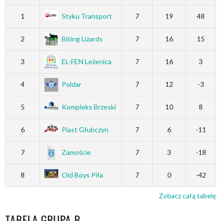
1
Styku Transport
7
19
48
2
Biting Lizards
7
16
15
3
EL-FEN Leżenica
7
16
3
4
Poldar
7
12
-3
5
Kompleks Brzeski
7
10
8
6
Piast Głubczyn
7
6
-11
7
Zamoście
7
3
-18
8
Old Boys Piła
7
0
-42
Zobacz całą tabelę
TABELA GRUPA B