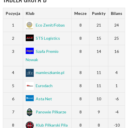
Pozycja
Klub
Mecze
Punkty
Bilans
1
Eco Zenit/Fobas
8
21
24
2
STS Logistics
8
15
25
3
Szafa Premio
8
14
16
Nowak
4
mamieszkanie.pl
8
11
4
5
Eurodach
8
11
1
6
Asta Net
8
10
-6
7
Panowie Piłkarze
8
9
-4
8
Klub Piłkarski Piła
8
8
-10