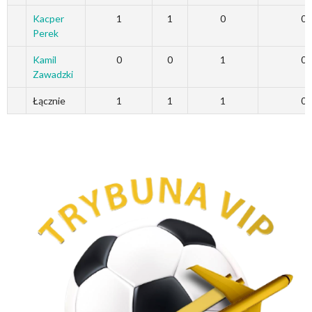
Kacper
1
1
0
0
Perek
Kamil
0
0
1
0
Zawadzki
Łącznie
1
1
1
0