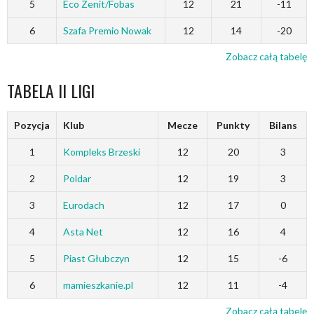
5
Eco Zenit/Fobas
12
21
-11
6
Szafa Premio Nowak
12
14
-20
Zobacz całą tabelę
TABELA II LIGI
Pozycja
Klub
Mecze
Punkty
Bilans
1
Kompleks Brzeski
12
20
3
2
Poldar
12
19
3
3
Eurodach
12
17
0
4
Asta Net
12
16
4
5
Piast Głubczyn
12
15
-6
6
mamieszkanie.pl
12
11
-4
Zobacz całą tabelę