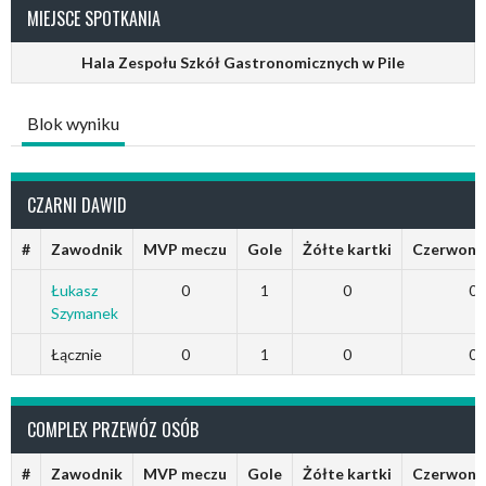
MIEJSCE SPOTKANIA
Hala Zespołu Szkół Gastronomicznych w Pile
Blok wyniku
CZARNI DAWID
#
Zawodnik
MVP meczu
Gole
Żółte kartki
Czerwone 
Łukasz
0
1
0
0
Szymanek
Łącznie
0
1
0
0
COMPLEX PRZEWÓZ OSÓB
#
Zawodnik
MVP meczu
Gole
Żółte kartki
Czerwone 