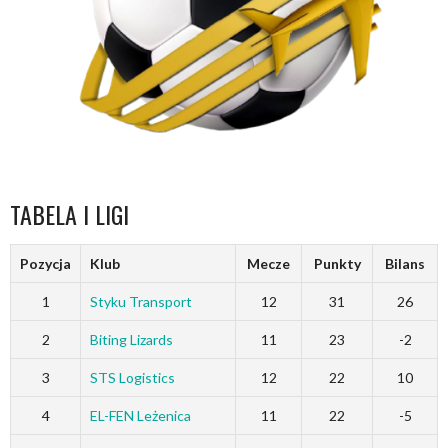
TABELA I LIGI
Pozycja
Klub
Mecze
Punkty
Bilans
1
Styku Transport
12
31
26
2
Biting Lizards
11
23
-2
3
STS Logistics
12
22
10
4
EL-FEN Leżenica
11
22
-5