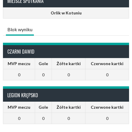
MIEJSCE SPOTKANIA
Orlik w Kotuniu
Blok wyniku
CZARNI DAWID
MVP meczu
Gole
Żółte kartki
Czerwone kartki
0
0
0
0
LEGION KRĘPSKO
MVP meczu
Gole
Żółte kartki
Czerwone kartki
0
0
0
0