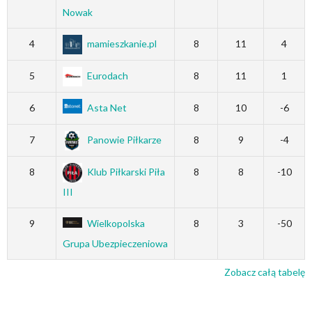
Nowak
4
mamieszkanie.pl
8
11
4
5
Eurodach
8
11
1
6
Asta Net
8
10
-6
7
Panowie Piłkarze
8
9
-4
8
Klub Piłkarski Piła
8
8
-10
III
9
Wielkopolska
8
3
-50
Grupa Ubezpieczeniowa
Zobacz całą tabelę