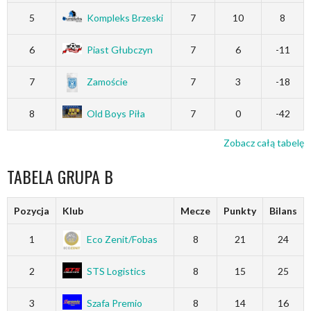
5
Kompleks Brzeski
7
10
8
6
Piast Głubczyn
7
6
-11
7
Zamoście
7
3
-18
8
Old Boys Piła
7
0
-42
Zobacz całą tabelę
TABELA GRUPA B
Pozycja
Klub
Mecze
Punkty
Bilans
1
Eco Zenit/Fobas
8
21
24
2
STS Logistics
8
15
25
3
Szafa Premio
8
14
16