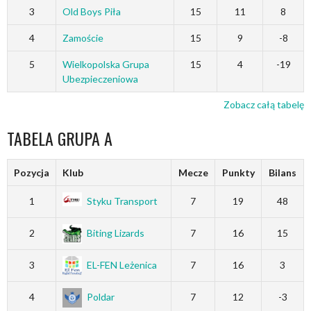
3
Old Boys Piła
15
11
8
4
Zamoście
15
9
-8
5
Wielkopolska Grupa
15
4
-19
Ubezpieczeniowa
Zobacz całą tabelę
TABELA GRUPA A
Pozycja
Klub
Mecze
Punkty
Bilans
1
Styku Transport
7
19
48
2
Biting Lizards
7
16
15
3
EL-FEN Leżenica
7
16
3
4
Poldar
7
12
-3