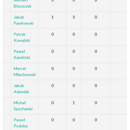
Błaszczyk
Jakub
1
3
0
Pawłowski
Patryk
0
0
0
Kowalski
Paweł
0
0
0
Kamiński
Marcel
0
0
0
Milachowski
Jakub
0
0
0
Adamiak
Michał
0
1
0
Spychalski
Paweł
0
0
0
Podoba