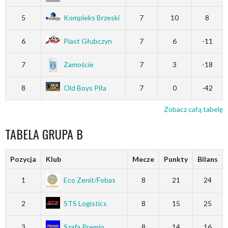
5
Kompleks Brzeski
7
10
8
6
Piast Głubczyn
7
6
-11
7
Zamoście
7
3
-18
8
Old Boys Piła
7
0
-42
Zobacz całą tabelę
TABELA GRUPA B
Pozycja
Klub
Mecze
Punkty
Bilans
1
Eco Zenit/Fobas
8
21
24
2
STS Logistics
8
15
25
3
Szafa Premio
8
14
16