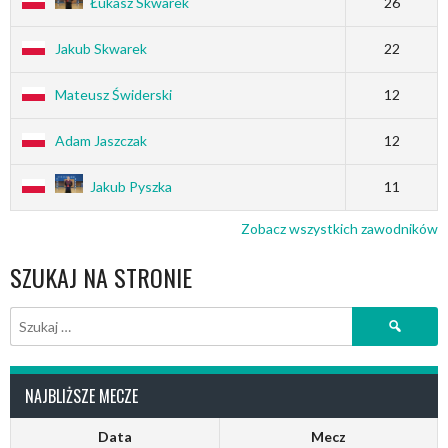
Łukasz Skwarek
26
Jakub Skwarek
22
Mateusz Świderski
12
Adam Jaszczak
12
Jakub Pyszka
11
Zobacz wszystkich zawodników
SZUKAJ NA STRONIE
Szukaj:
NAJBLIŻSZE MECZE
Data
Mecz