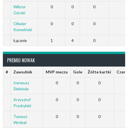
Wiktor
0
0
0
Górski
Oliwier
0
0
0
Konwiński
Łącznie
1
4
0
PREMIO NOWAK
#
Zawodnik
MVP meczu
Gole
Żółte kartki
Czerw
Ireneusz
0
0
0
Ślebioda
Krzysztof
0
0
0
Przybylski
Tomasz
0
0
0
Wróbel