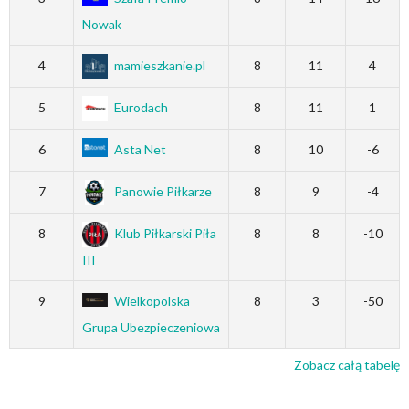
Nowak
4
mamieszkanie.pl
8
11
4
5
Eurodach
8
11
1
6
Asta Net
8
10
-6
7
Panowie Piłkarze
8
9
-4
8
Klub Piłkarski Piła
8
8
-10
III
9
Wielkopolska
8
3
-50
Grupa Ubezpieczeniowa
Zobacz całą tabelę