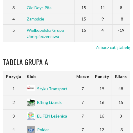
3
Old Boys Piła
15
11
8
4
Zamoście
15
9
-8
5
Wielkopolska Grupa
15
4
-19
Ubezpieczeniowa
Zobacz całą tabelę
TABELA GRUPA A
Pozycja
Klub
Mecze
Punkty
Bilans
1
Styku Transport
7
19
48
2
Biting Lizards
7
16
15
3
EL-FEN Leżenica
7
16
3
4
Poldar
7
12
-3