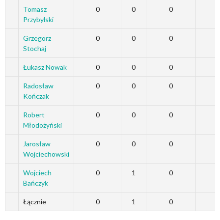
Tomasz
0
0
0
Przybylski
Grzegorz
0
0
0
Stochaj
Łukasz Nowak
0
0
0
Radosław
0
0
0
Kończak
Robert
0
0
0
Młodożyński
Jarosław
0
0
0
Wojciechowski
Wojciech
0
1
0
Bańczyk
Łącznie
0
1
0