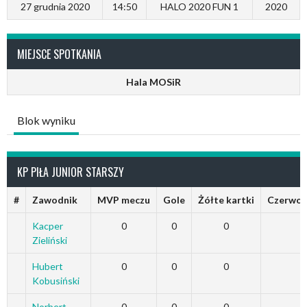
27 grudnia 2020
14:50
HALO 2020 FUN 1
2020
MIEJSCE SPOTKANIA
Hala MOSiR
Blok wyniku
KP PIŁA JUNIOR STARSZY
#
Zawodnik
MVP meczu
Gole
Żółte kartki
Czerwon
Kacper
0
0
0
Zieliński
Hubert
0
0
0
Kobusiński
Norbert
0
0
0