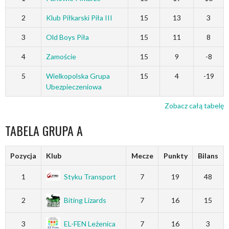
2
Klub Piłkarski Piła III
15
13
3
3
Old Boys Piła
15
11
8
4
Zamoście
15
9
-8
5
Wielkopolska Grupa
15
4
-19
Ubezpieczeniowa
Zobacz całą tabelę
TABELA GRUPA A
Pozycja
Klub
Mecze
Punkty
Bilans
1
Styku Transport
7
19
48
2
Biting Lizards
7
16
15
3
EL-FEN Leżenica
7
16
3