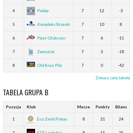
4
Poldar
7
12
-3
5
Kompleks Brzeski
7
10
8
6
Piast Głubczyn
7
6
-11
7
Zamoście
7
3
-18
8
Old Boys Piła
7
0
-42
Zobacz całą tabelę
TABELA GRUPA B
Pozycja
Klub
Mecze
Punkty
Bilans
1
Eco Zenit/Fobas
8
21
24
2
STS Logistics
8
15
25