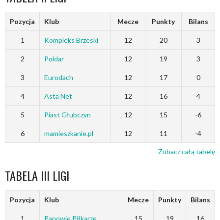
Pozycja
Klub
Mecze
Punkty
Bilans
1
Kompleks Brzeski
12
20
3
2
Poldar
12
19
3
3
Eurodach
12
17
0
4
Asta Net
12
16
4
5
Piast Głubczyn
12
15
-6
6
mamieszkanie.pl
12
11
-4
Zobacz całą tabelę
TABELA III LIGI
Pozycja
Klub
Mecze
Punkty
Bilans
1
Panowie Piłkarze
15
19
16