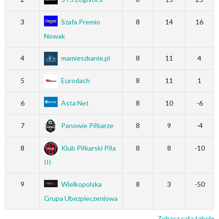
3
Szafa Premio
8
14
16
Nowak
4
mamieszkanie.pl
8
11
4
5
Eurodach
8
11
1
6
Asta Net
8
10
-6
7
Panowie Piłkarze
8
9
-4
8
Klub Piłkarski Piła
8
8
-10
III
9
Wielkopolska
8
3
-50
Grupa Ubezpieczeniowa
Zobacz całą tabelę