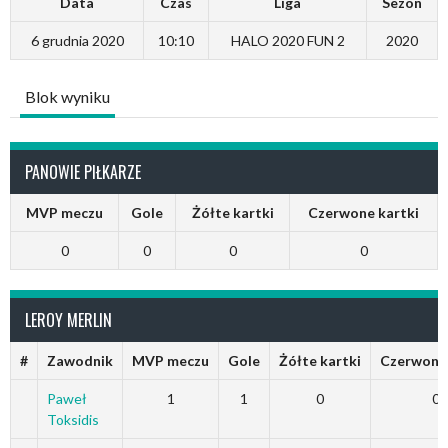
Data
Czas
Liga
Sezon
6 grudnia 2020
10:10
HALO 2020 FUN 2
2020
Blok wyniku
PANOWIE PIŁKARZE
MVP meczu
Gole
Żółte kartki
Czerwone kartki
0
0
0
0
LEROY MERLIN
#
Zawodnik
MVP meczu
Gole
Żółte kartki
Czerwone 
Paweł
1
1
0
0
Toksidis