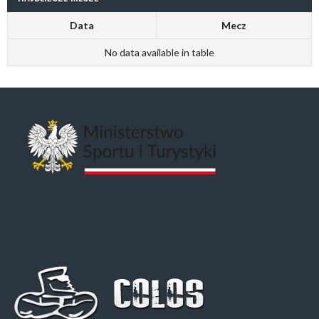
Data
Mecz
No data available in table