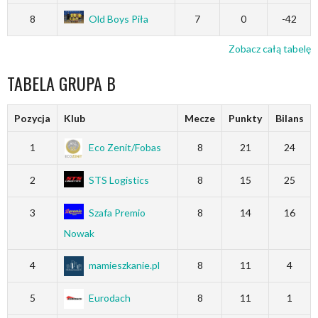
8
Old Boys Piła
7
0
-42
Zobacz całą tabelę
TABELA GRUPA B
Pozycja
Klub
Mecze
Punkty
Bilans
1
Eco Zenit/Fobas
8
21
24
2
STS Logistics
8
15
25
3
Szafa Premio
8
14
16
Nowak
4
mamieszkanie.pl
8
11
4
5
Eurodach
8
11
1