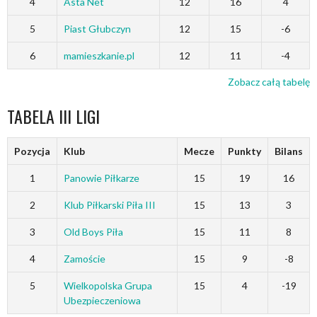
4
Asta Net
12
16
4
5
Piast Głubczyn
12
15
-6
6
mamieszkanie.pl
12
11
-4
Zobacz całą tabelę
TABELA III LIGI
Pozycja
Klub
Mecze
Punkty
Bilans
1
Panowie Piłkarze
15
19
16
2
Klub Piłkarski Piła III
15
13
3
3
Old Boys Piła
15
11
8
4
Zamoście
15
9
-8
5
Wielkopolska Grupa
15
4
-19
Ubezpieczeniowa