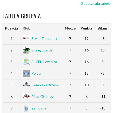
Zobacz całą tabelę
TABELA GRUPA A
Pozycja
Klub
Mecze
Punkty
Bilans
1
Styku Transport
7
19
48
2
Biting Lizards
7
16
15
3
EL-FEN Leżenica
7
16
3
4
Poldar
7
12
-3
5
Kompleks Brzeski
7
10
8
6
Piast Głubczyn
7
6
-11
7
Zamoście
7
3
-18