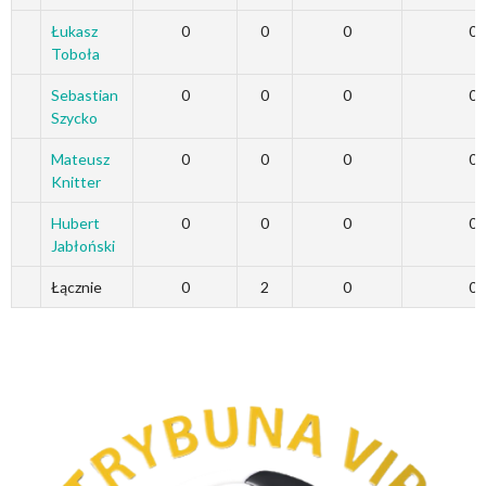
Łukasz
0
0
0
0
Toboła
Sebastian
0
0
0
0
Szycko
Mateusz
0
0
0
0
Knitter
Hubert
0
0
0
0
Jabłoński
Łącznie
0
2
0
0