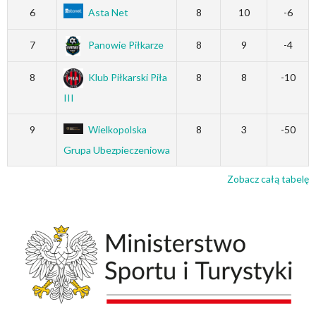
6
Asta Net
8
10
-6
7
Panowie Piłkarze
8
9
-4
8
Klub Piłkarski Piła
8
8
-10
III
9
Wielkopolska
8
3
-50
Grupa Ubezpieczeniowa
Zobacz całą tabelę