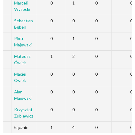
Marceli
0
1
0
0
Wysocki
Sebastian
0
0
0
0
Bęben
Piotr
0
1
0
0
Majewski
Mateusz
1
2
0
0
Ćwiek
Maciej
0
0
0
0
Ćwiek
Alan
0
0
0
0
Majewski
Krzysztof
0
0
0
0
Zublewicz
Łącznie
1
4
0
0