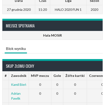
Data
Czas
Liga
Sezon
27 grudnia 2020
11:20
HALO 2020 FUN 1
2020
MIEJSCE SPOTKANIA
Hala MOSiR
Blok wyniku
SKUP ZŁOMU CICHY
#
Zawodnik
MVP meczu
Gole
Żółte kartki
Czerwone 
Kamil Bień
0
0
0
0
Adrian
0
0
0
0
Pawlik