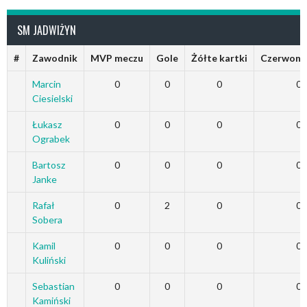
SM JADWIŻYN
#
Zawodnik
MVP meczu
Gole
Żółte kartki
Czerwone 
Marcin
0
0
0
0
Ciesielski
Łukasz
0
0
0
0
Ograbek
Bartosz
0
0
0
0
Janke
Rafał
0
2
0
0
Sobera
Kamil
0
0
0
0
Kuliński
Sebastian
0
0
0
0
Kamiński