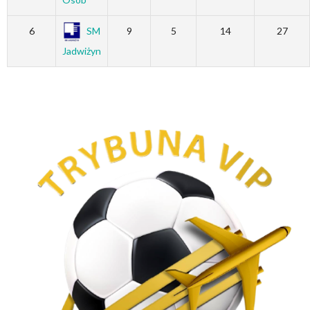
6
SM
9
5
14
27
Jadwiżyn