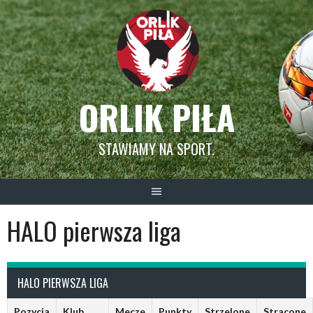
Skip
to
content
ORLIK PIŁA
STAWIAMY NA SPORT.
HALO pierwsza liga
HALO PIERWSZA LIGA
Pozycja
Klub
Mecze
Punkty
Strzelone
Stracone