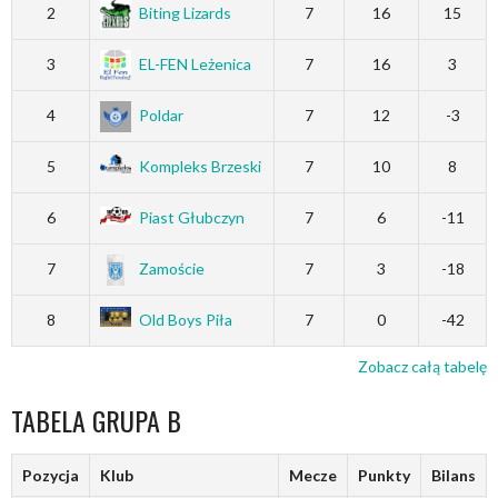
2
Biting Lizards
7
16
15
3
EL-FEN Leżenica
7
16
3
4
Poldar
7
12
-3
5
Kompleks Brzeski
7
10
8
6
Piast Głubczyn
7
6
-11
7
Zamoście
7
3
-18
8
Old Boys Piła
7
0
-42
Zobacz całą tabelę
TABELA GRUPA B
Pozycja
Klub
Mecze
Punkty
Bilans