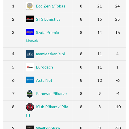
1
Eco Zenit/Fobas
8
21
24
2
STS Logistics
8
15
25
3
Szafa Premio
8
14
16
Nowak
4
mamieszkanie.pl
8
11
4
5
Eurodach
8
11
1
6
Asta Net
8
10
-6
7
Panowie Piłkarze
8
9
-4
8
Klub Piłkarski Piła
8
8
-10
III
9
Wielkopolska
8
3
-50