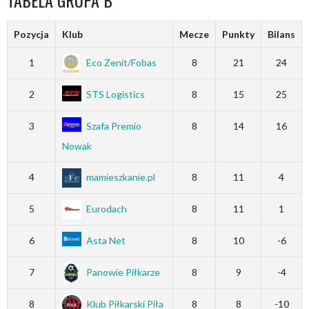
Pozycja
Klub
Mecze
Punkty
Bilans
1
Eco Zenit/Fobas
8
21
24
2
STS Logistics
8
15
25
3
Szafa Premio
8
14
16
Nowak
4
mamieszkanie.pl
8
11
4
5
Eurodach
8
11
1
6
Asta Net
8
10
-6
7
Panowie Piłkarze
8
9
-4
8
Klub Piłkarski Piła
8
8
-10