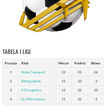
TABELA I LIGI
Pozycja
Klub
Mecze
Punkty
Bilans
1
Styku Transport
12
31
26
2
Biting Lizards
11
23
-2
3
STS Logistics
12
22
10
4
EL-FEN Leżenica
11
22
-5