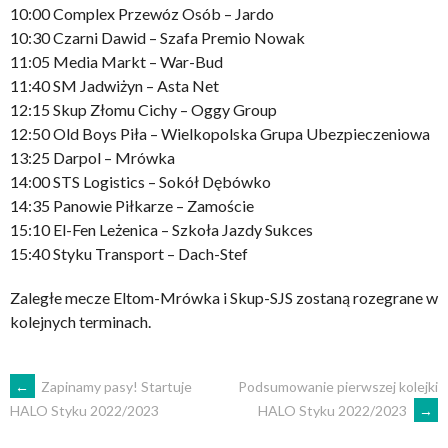
10:00 Complex Przewóz Osób – Jardo
10:30 Czarni Dawid – Szafa Premio Nowak
11:05 Media Markt – War-Bud
11:40 SM Jadwiżyn – Asta Net
12:15 Skup Złomu Cichy – Oggy Group
12:50 Old Boys Piła – Wielkopolska Grupa Ubezpieczeniowa
13:25 Darpol – Mrówka
14:00 STS Logistics – Sokół Dębówko
14:35 Panowie Piłkarze – Zamoście
15:10 El-Fen Leżenica – Szkoła Jazdy Sukces
15:40 Styku Transport – Dach-Stef
Zaległe mecze Eltom-Mrówka i Skup-SJS zostaną rozegrane w
kolejnych terminach.
POST
←
Zapinamy pasy! Startuje
Podsumowanie pierwszej kolejki
HALO Styku 2022/2023
→
HALO Styku 2022/2023