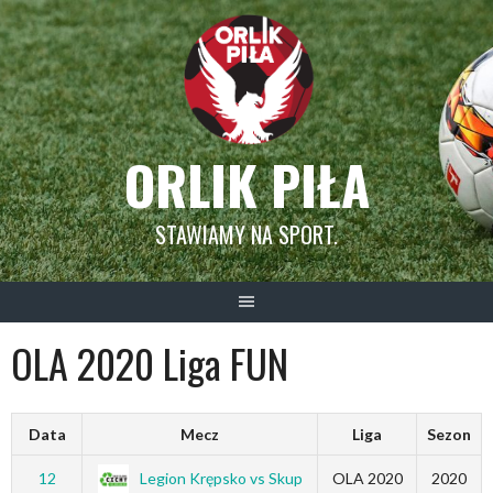
Skip
to
content
ORLIK PIŁA
STAWIAMY NA SPORT.
OLA 2020 Liga FUN
Data
Mecz
Liga
Sezon
Legion Krępsko vs Skup
12
OLA 2020
2020