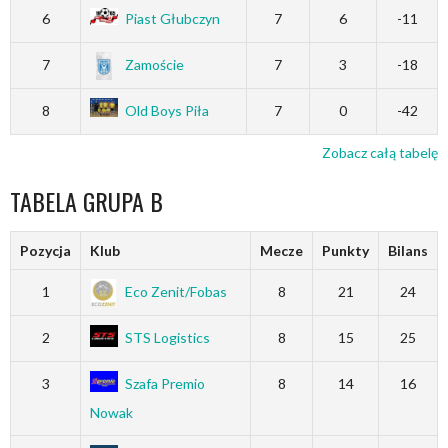
6
Piast Głubczyn
7
6
-11
7
Zamoście
7
3
-18
8
Old Boys Piła
7
0
-42
Zobacz całą tabelę
TABELA GRUPA B
Pozycja
Klub
Mecze
Punkty
Bilans
1
Eco Zenit/Fobas
8
21
24
2
STS Logistics
8
15
25
3
Szafa Premio
8
14
16
Nowak