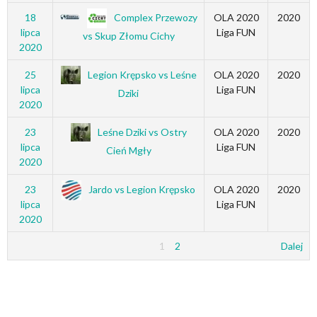
Complex Przewozy
18
OLA 2020
2020
lipca
Liga FUN
vs Skup Złomu Cichy
2020
Legion Krępsko vs Leśne
25
OLA 2020
2020
lipca
Liga FUN
Dziki
2020
Leśne Dziki vs Ostry
23
OLA 2020
2020
lipca
Liga FUN
Cień Mgły
2020
Jardo vs Legion Krępsko
23
OLA 2020
2020
lipca
Liga FUN
2020
1
2
Dalej