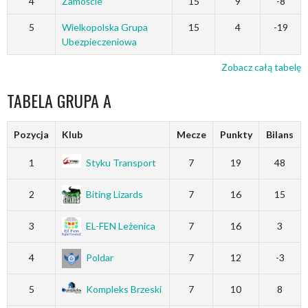
4
Zamoście
15
9
-8
5
Wielkopolska Grupa
15
4
-19
Ubezpieczeniowa
Zobacz całą tabelę
TABELA GRUPA A
Pozycja
Klub
Mecze
Punkty
Bilans
1
Styku Transport
7
19
48
2
Biting Lizards
7
16
15
3
EL-FEN Leżenica
7
16
3
4
Poldar
7
12
-3
5
Kompleks Brzeski
7
10
8