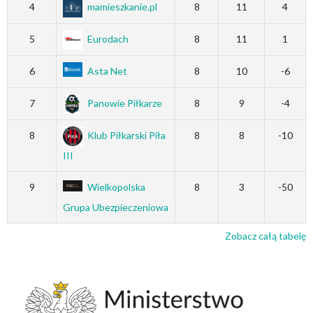
4
mamieszkanie.pl
8
11
4
5
Eurodach
8
11
1
6
Asta Net
8
10
-6
7
Panowie Piłkarze
8
9
-4
8
Klub Piłkarski Piła
8
8
-10
III
9
Wielkopolska
8
3
-50
Grupa Ubezpieczeniowa
Zobacz całą tabelę