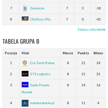
7
Zamoście
7
3
-18
8
Old Boys Piła
7
0
-42
Zobacz całą tabelę
TABELA GRUPA B
Pozycja
Klub
Mecze
Punkty
Bilans
1
Eco Zenit/Fobas
8
21
24
2
STS Logistics
8
15
25
3
Szafa Premio
8
14
16
Nowak
4
mamieszkanie.pl
8
11
4