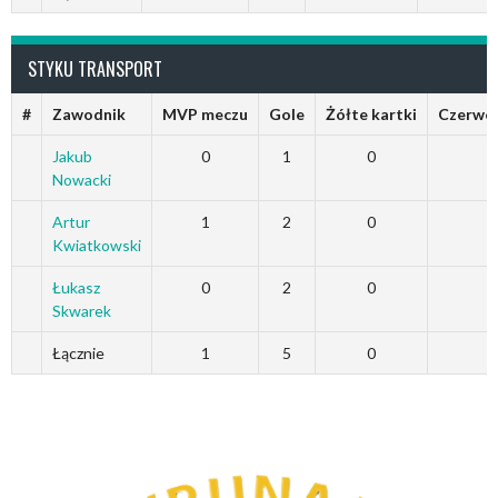
STYKU TRANSPORT
#
Zawodnik
MVP meczu
Gole
Żółte kartki
Czerwon
Jakub
0
1
0
Nowacki
Artur
1
2
0
Kwiatkowski
Łukasz
0
2
0
Skwarek
Łącznie
1
5
0