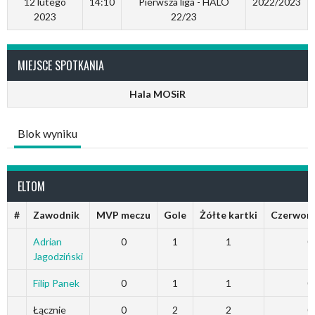
12 lutego
14:10
Pierwsza liga - HALO
2022/2023
2023
22/23
MIEJSCE SPOTKANIA
Hala MOSiR
Blok wyniku
ELTOM
#
Zawodnik
MVP meczu
Gole
Żółte kartki
Czerwone
Adrian
0
1
1
0
Jagodziński
Filip Panek
0
1
1
0
Łącznie
0
2
2
0