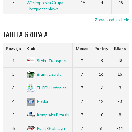
5
Wielkopolska Grupa
15
4
-19
Ubezpieczeniowa
Zobacz całą tabelę
TABELA GRUPA A
Pozycja
Klub
Mecze
Punkty
Bilans
1
Styku Transport
7
19
48
2
Biting Lizards
7
16
15
3
EL-FEN Leżenica
7
16
3
4
Poldar
7
12
-3
5
Kompleks Brzeski
7
10
8
6
Piast Głubczyn
7
6
-11