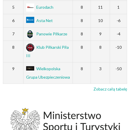
5
Eurodach
8
11
1
6
Asta Net
8
10
-6
7
Panowie Piłkarze
8
9
-4
8
Klub Piłkarski Piła
8
8
-10
III
9
Wielkopolska
8
3
-50
Grupa Ubezpieczeniowa
Zobacz całą tabelę