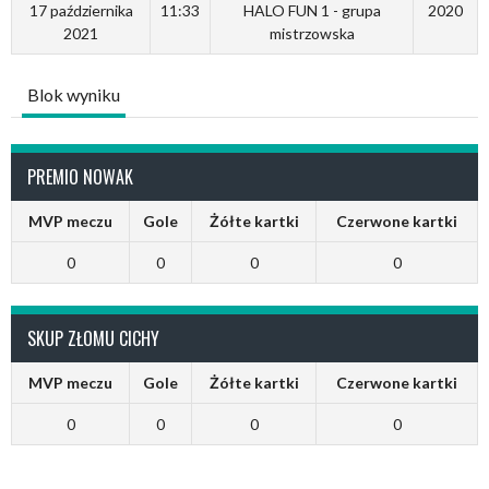
17 października
11:33
HALO FUN 1 - grupa
2020
2021
mistrzowska
Blok wyniku
PREMIO NOWAK
MVP meczu
Gole
Żółte kartki
Czerwone kartki
0
0
0
0
SKUP ZŁOMU CICHY
MVP meczu
Gole
Żółte kartki
Czerwone kartki
0
0
0
0