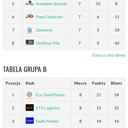
5
Kompleks Brzeski
7
10
8
6
Piast Głubczyn
7
6
-11
7
Zamoście
7
3
-18
8
Old Boys Piła
7
0
-42
Zobacz całą tabelę
TABELA GRUPA B
Pozycja
Klub
Mecze
Punkty
Bilans
1
Eco Zenit/Fobas
8
21
24
2
STS Logistics
8
15
25
3
Szafa Premio
8
14
16