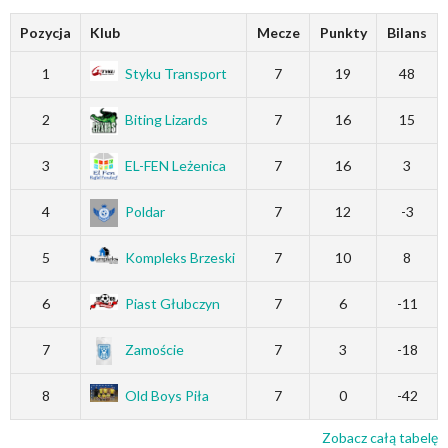
Pozycja
Klub
Mecze
Punkty
Bilans
1
Styku Transport
7
19
48
2
Biting Lizards
7
16
15
3
EL-FEN Leżenica
7
16
3
4
Poldar
7
12
-3
5
Kompleks Brzeski
7
10
8
6
Piast Głubczyn
7
6
-11
7
Zamoście
7
3
-18
8
Old Boys Piła
7
0
-42
Zobacz całą tabelę