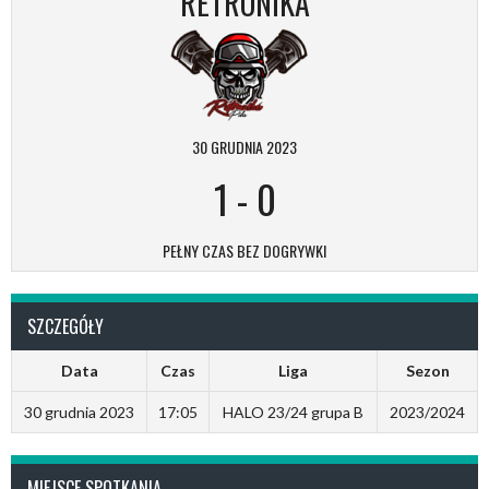
RETRONIKA
30 GRUDNIA 2023
1
-
0
PEŁNY CZAS BEZ DOGRYWKI
SZCZEGÓŁY
Data
Czas
Liga
Sezon
30 grudnia 2023
17:05
HALO 23/24 grupa B
2023/2024
MIEJSCE SPOTKANIA