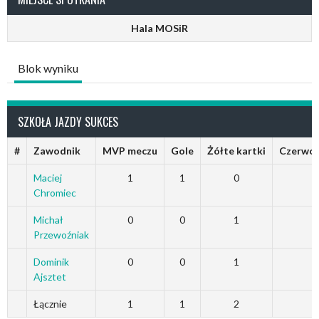
Hala MOSiR
Blok wyniku
SZKOŁA JAZDY SUKCES
#
Zawodnik
MVP meczu
Gole
Żółte kartki
Czerwon
Maciej
1
1
0
Chromiec
Michał
0
0
1
Przewoźniak
Dominik
0
0
1
Ajsztet
Łącznie
1
1
2