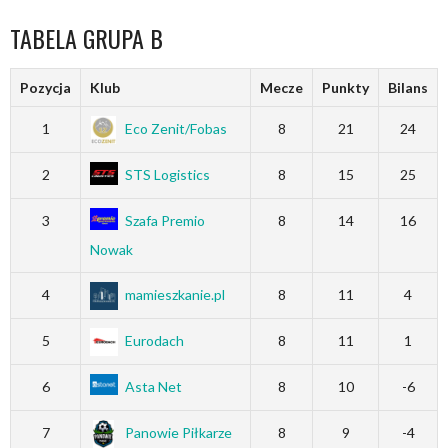
TABELA GRUPA B
Pozycja
Klub
Mecze
Punkty
Bilans
1
Eco Zenit/Fobas
8
21
24
2
STS Logistics
8
15
25
3
Szafa Premio
8
14
16
Nowak
4
mamieszkanie.pl
8
11
4
5
Eurodach
8
11
1
6
Asta Net
8
10
-6
7
Panowie Piłkarze
8
9
-4