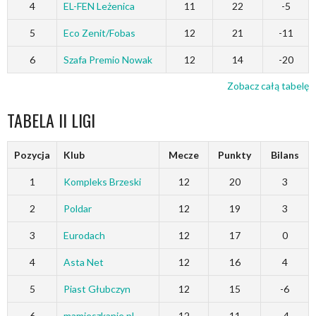
4
EL-FEN Leżenica
11
22
-5
5
Eco Zenit/Fobas
12
21
-11
6
Szafa Premio Nowak
12
14
-20
Zobacz całą tabelę
TABELA II LIGI
Pozycja
Klub
Mecze
Punkty
Bilans
1
Kompleks Brzeski
12
20
3
2
Poldar
12
19
3
3
Eurodach
12
17
0
4
Asta Net
12
16
4
5
Piast Głubczyn
12
15
-6
6
mamieszkanie.pl
12
11
-4