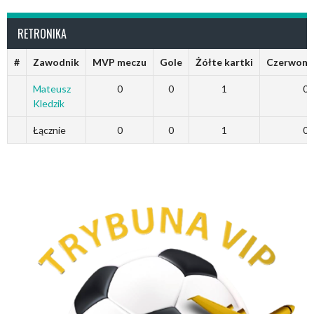
RETRONIKA
#
Zawodnik
MVP meczu
Gole
Żółte kartki
Czerwone 
Mateusz
0
0
1
0
Kledzik
Łącznie
0
0
1
0