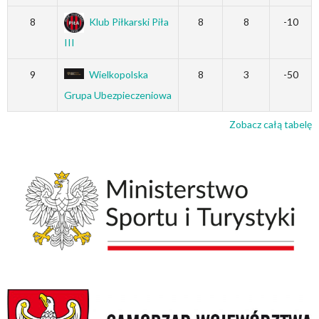
8
Klub Piłkarski Piła
8
8
-10
III
9
Wielkopolska
8
3
-50
Grupa Ubezpieczeniowa
Zobacz całą tabelę