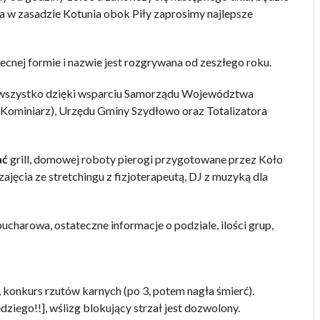
 a w zasadzie Kotunia obok Piły zaprosimy najlepsze
ecnej formie i nazwie jest rozgrywana od zeszłego roku.
o wszystko dzięki wsparciu Samorządu Województwa
Kominiarz), Urzędu Gminy Szydłowo oraz Totalizatora
ać
grill, domowej roboty pierogi przygotowane przez Koło
ajęcia ze stretchingu z fizjoterapeutą, DJ z muzyką dla
pucharowa, ostateczne informacje o podziale, ilości grup,
konkurs rzutów karnych (po 3, potem nagła śmierć).
iego!!], wślizg blokujący strzał jest dozwolony.