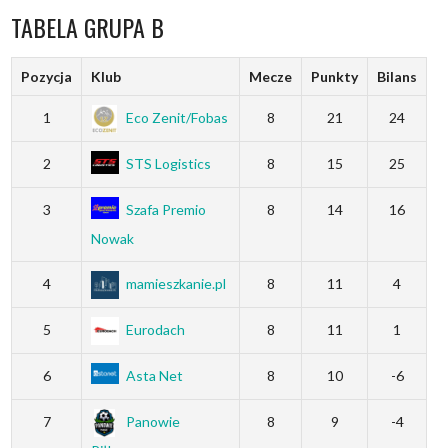
TABELA GRUPA B
Pozycja
Klub
Mecze
Punkty
Bilans
1
Eco Zenit/Fobas
8
21
24
2
STS Logistics
8
15
25
3
Szafa Premio
8
14
16
Nowak
4
mamieszkanie.pl
8
11
4
5
Eurodach
8
11
1
6
Asta Net
8
10
-6
7
Panowie
8
9
-4