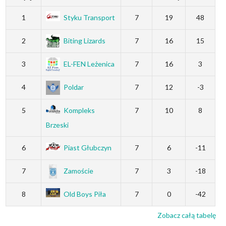
1
Styku Transport
7
19
48
2
Biting Lizards
7
16
15
3
EL-FEN Leżenica
7
16
3
4
Poldar
7
12
-3
5
Kompleks
7
10
8
Brzeski
6
Piast Głubczyn
7
6
-11
7
Zamoście
7
3
-18
8
Old Boys Piła
7
0
-42
Zobacz całą tabelę