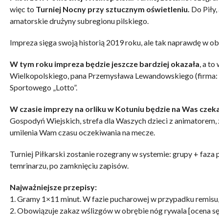
więc to
Turniej Nocny przy sztucznym oświetleniu.
Do Piły,
amatorskie drużyny subregionu pilskiego.
Impreza sięga swoją historią 2019 roku, ale tak naprawdę w ob
W tym roku impreza będzie jeszcze bardziej okazała
, a t
Wielkopolskiego, pana Przemysława Lewandowskiego (firma: 
Sportowego „Lotto”.
W czasie imprezy na orliku w Kotuniu będzie na Was czek
Gospodyń Wiejskich, strefa dla Waszych dzieci z animatorem, z
umilenia Wam czasu oczekiwania na mecze.
Turniej Piłkarski zostanie rozegrany w systemie: grupy + faza 
temrinarzu, po zamknięciu zapisów.
Najważniejsze przepisy:
1. Gramy 1×11 minut. W fazie pucharowej w przypadku remisu, 
2. Obowiązuje zakaz wślizgów w obrębie nóg rywala [ocena sędz