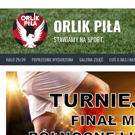
Skip
to
content
ORLIK PIŁA
STAWIAMY NA SPORT.
HALO 25/26
POPRZEDNIE WYDARZENIA
GALERIA ZDJĘĆ
COŚ O NAS I N