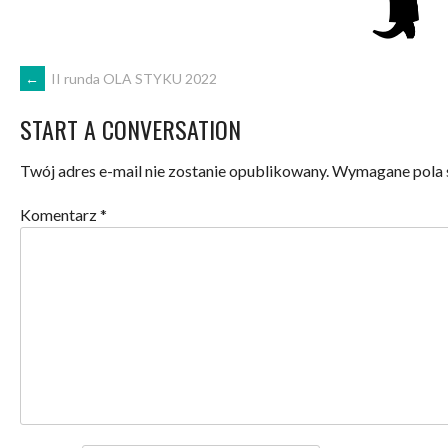
POST
←
II runda OLA STYKU 2022
START A CONVERSATION
NAVIGATION
Twój adres e-mail nie zostanie opublikowany.
Wymagane pola 
Komentarz
*