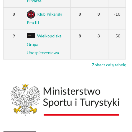
Piłkarze
8
Klub Piłkarski
8
8
-10
Piła III
9
Wielkopolska
8
3
-50
Grupa
Ubezpieczeniowa
Zobacz całą tabelę