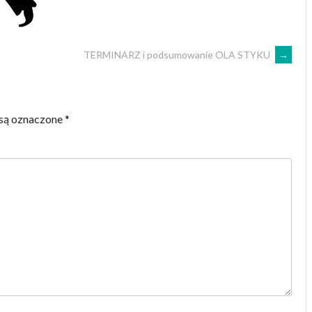
TERMINARZ i podsumowanie OLA STYKU
→
są oznaczone
*