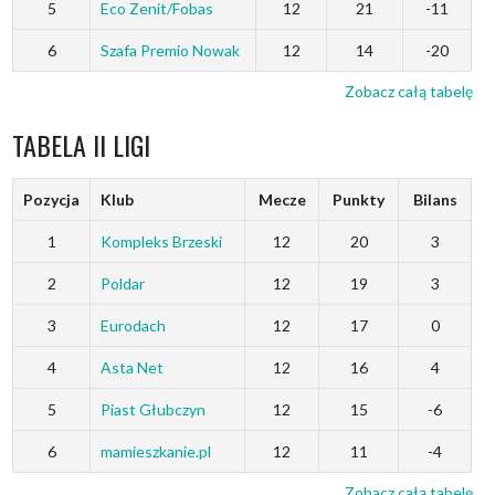
5
Eco Zenit/Fobas
12
21
-11
6
Szafa Premio Nowak
12
14
-20
Zobacz całą tabelę
TABELA II LIGI
Pozycja
Klub
Mecze
Punkty
Bilans
1
Kompleks Brzeski
12
20
3
2
Poldar
12
19
3
3
Eurodach
12
17
0
4
Asta Net
12
16
4
5
Piast Głubczyn
12
15
-6
6
mamieszkanie.pl
12
11
-4
Zobacz całą tabelę