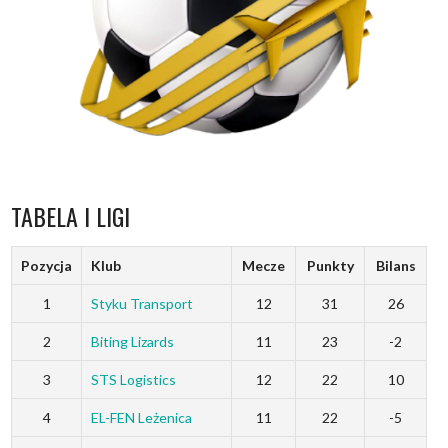
TABELA I LIGI
Pozycja
Klub
Mecze
Punkty
Bilans
1
Styku Transport
12
31
26
2
Biting Lizards
11
23
-2
3
STS Logistics
12
22
10
4
EL-FEN Leżenica
11
22
-5