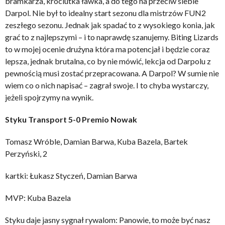
bramkarza, króciutka ławka, a do tego na przeciw siebie
Darpol. Nie był to idealny start sezonu dla mistrzów FUN2
zeszłego sezonu. Jednak jak spadać to z wysokiego konia, jak
grać to z najlepszymi – i to naprawdę szanujemy. Biting Lizards
to w mojej ocenie drużyna która ma potencjał i będzie coraz
lepsza, jednak brutalna, co by nie mówić, lekcja od Darpolu z
pewnością musi zostać przepracowana. A Darpol? W sumie nie
wiem co o nich napisać – zagrał swoje. I to chyba wystarczy,
jeżeli spojrzymy na wynik.
Styku Transport 5-0 Premio Nowak
Tomasz Wróble, Damian Barwa, Kuba Bazela, Bartek
Perzyński, 2
kartki: Łukasz Styczeń, Damian Barwa
MVP: Kuba Bazela
Styku daje jasny sygnał rywalom: Panowie, to może być nasz