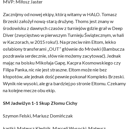
MVP: Miłosz Jaster
Zacznijmy od nowej ekipy, którą witamy w HALO. Tomasz
Brzeski założył nową-starą drużynę. Thoms jest znany w
środowisku z dawnych czasów z turniejów gdzie grał w Deep
Diver (zwycięstwo w pierwszym Turnieju Świątecznym, w hali
w Kaczorach, w 2015 roku!). Na przeciw nim Eltom, lekko
osłabiony transferami „OUT” głównie do Mrówki (Bambucza
pozdrawia serdecznie, słów nie możemy zacytować). Jednak
mając na boisku Mikołaja Gapę, Kacpra Kosmowskiego czy
Filipa Panka, nic nie jest straszne. Eltom może nie bez
kłopotów, ale jednak dość pewnie pokonał Kompleks Brzeski.
Wynik nie wysoki, ale gra bardziej po stronie Eltomu. Czekamy
na kolejne mecze obu ekip.
SM Jadwiżyn 1-1 Skup Złomu Cichy
Szymon Felski, Mariusz Domińczak
kartki: Mateusz Kledzik, Marceli Wysocki, Mateusz