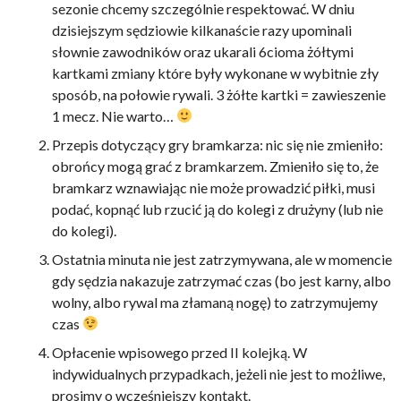
sezonie chcemy szczególnie respektować. W dniu
dzisiejszym sędziowie kilkanaście razy upominali
słownie zawodników oraz ukarali 6cioma żółtymi
kartkami zmiany które były wykonane w wybitnie zły
sposób, na połowie rywali. 3 żółte kartki = zawieszenie
1 mecz. Nie warto…
Przepis dotyczący gry bramkarza: nic się nie zmieniło:
obrońcy mogą grać z bramkarzem. Zmieniło się to, że
bramkarz wznawiając nie może prowadzić piłki, musi
podać, kopnąć lub rzucić ją do kolegi z drużyny (lub nie
do kolegi).
Ostatnia minuta nie jest zatrzymywana, ale w momencie
gdy sędzia nakazuje zatrzymać czas (bo jest karny, albo
wolny, albo rywal ma złamaną nogę) to zatrzymujemy
czas
Opłacenie wpisowego przed II kolejką. W
indywidualnych przypadkach, jeżeli nie jest to możliwe,
prosimy o wcześniejszy kontakt.