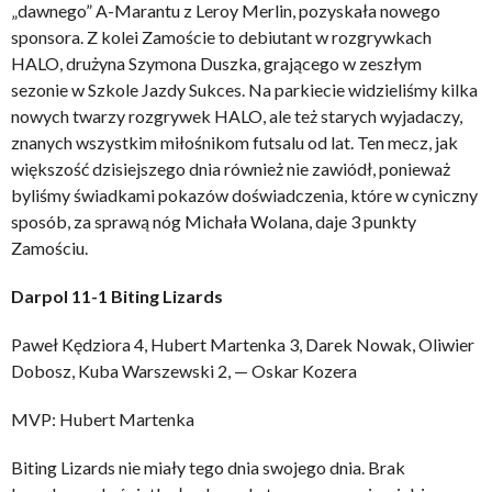
„dawnego” A-Marantu z Leroy Merlin, pozyskała nowego
sponsora. Z kolei Zamoście to debiutant w rozgrywkach
HALO, drużyna Szymona Duszka, grającego w zeszłym
sezonie w Szkole Jazdy Sukces. Na parkiecie widzieliśmy kilka
nowych twarzy rozgrywek HALO, ale też starych wyjadaczy,
znanych wszystkim miłośnikom futsalu od lat. Ten mecz, jak
większość dzisiejszego dnia również nie zawiódł, ponieważ
byliśmy świadkami pokazów doświadczenia, które w cyniczny
sposób, za sprawą nóg Michała Wolana, daje 3 punkty
Zamościu.
Darpol 11-1 Biting Lizards
Paweł Kędziora 4, Hubert Martenka 3, Darek Nowak, Oliwier
Dobosz, Kuba Warszewski 2, — Oskar Kozera
MVP: Hubert Martenka
Biting Lizards nie miały tego dnia swojego dnia. Brak