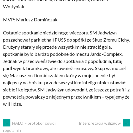
Wojtyniak
MVP: Mariusz Domińczak
Ostatnie spotkanie niedzielnego wieczoru. SM Jadwiżyn
poszachował parkiet hali PUSS do spółki ze Skup Złomu Cichy.
Drużyny starały się przede wszystkim nie stracić gola,
spotkanie było bardzo podobne do meczu Jardo-Complex.
Jednak w przeciwieństwie do spotkania z popołudnia, tutaj
padł wynik bramkowy, ale również remisowy. Skup wzmocnił
się Mariuszem Domińczakiem który w mojej ocenie był
najlepszy na boisku, przede wszystkim inteligentnie ustawiał
siebie i kolegów. SM Jadwiżyn udowodnił, że jeszcze potrafi i z
pewnością powalczy z niejednym przeciwnikiem – typujemy że
w II lidze.
POST
←
HALO – protokół covid i
Interpretacja wślizgów
→
regulamin