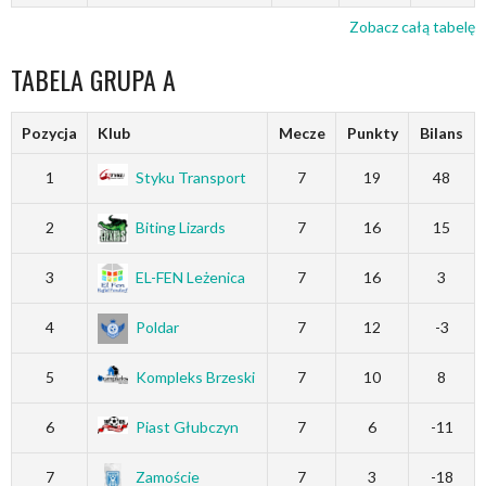
Zobacz całą tabelę
TABELA GRUPA A
Pozycja
Klub
Mecze
Punkty
Bilans
1
Styku Transport
7
19
48
2
Biting Lizards
7
16
15
3
EL-FEN Leżenica
7
16
3
4
Poldar
7
12
-3
5
Kompleks Brzeski
7
10
8
6
Piast Głubczyn
7
6
-11
7
Zamoście
7
3
-18