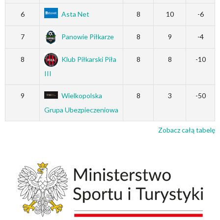
6
Asta Net
8
10
-6
7
Panowie Piłkarze
8
9
-4
8
Klub Piłkarski Piła
8
8
-10
III
9
Wielkopolska
8
3
-50
Grupa Ubezpieczeniowa
Zobacz całą tabelę