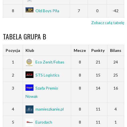
8
Old Boys Piła
7
0
-42
Zobacz całą tabelę
TABELA GRUPA B
Pozycja
Klub
Mecze
Punkty
Bilans
1
Eco Zenit/Fobas
8
21
24
2
STS Logistics
8
15
25
3
Szafa Premio
8
14
16
Nowak
4
mamieszkanie.pl
8
11
4
5
Eurodach
8
11
1