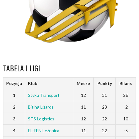
TABELA I LIGI
Pozycja
Klub
Mecze
Punkty
Bilans
1
Styku Transport
12
31
26
2
Biting Lizards
11
23
-2
3
STS Logistics
12
22
10
4
EL-FEN Leżenica
11
22
-5