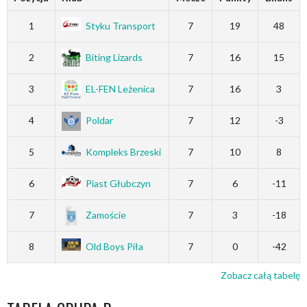
1
Styku Transport
7
19
48
2
Biting Lizards
7
16
15
3
EL-FEN Leżenica
7
16
3
4
Poldar
7
12
-3
5
Kompleks Brzeski
7
10
8
6
Piast Głubczyn
7
6
-11
7
Zamoście
7
3
-18
8
Old Boys Piła
7
0
-42
Zobacz całą tabelę