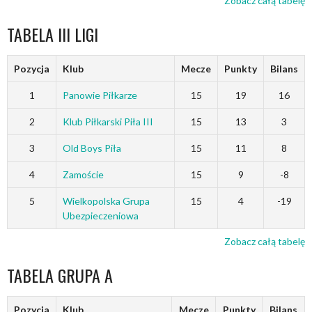
Zobacz całą tabelę
TABELA III LIGI
Pozycja
Klub
Mecze
Punkty
Bilans
1
Panowie Piłkarze
15
19
16
2
Klub Piłkarski Piła III
15
13
3
3
Old Boys Piła
15
11
8
4
Zamoście
15
9
-8
5
Wielkopolska Grupa
15
4
-19
Ubezpieczeniowa
Zobacz całą tabelę
TABELA GRUPA A
Pozycja
Klub
Mecze
Punkty
Bilans