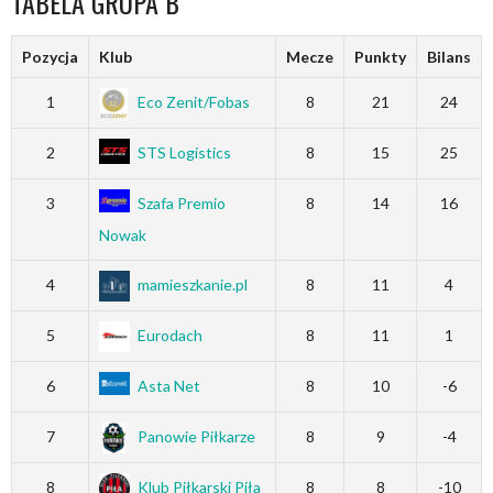
TABELA GRUPA B
Pozycja
Klub
Mecze
Punkty
Bilans
1
Eco Zenit/Fobas
8
21
24
2
STS Logistics
8
15
25
3
Szafa Premio
8
14
16
Nowak
4
mamieszkanie.pl
8
11
4
5
Eurodach
8
11
1
6
Asta Net
8
10
-6
7
Panowie Piłkarze
8
9
-4
8
Klub Piłkarski Piła
8
8
-10