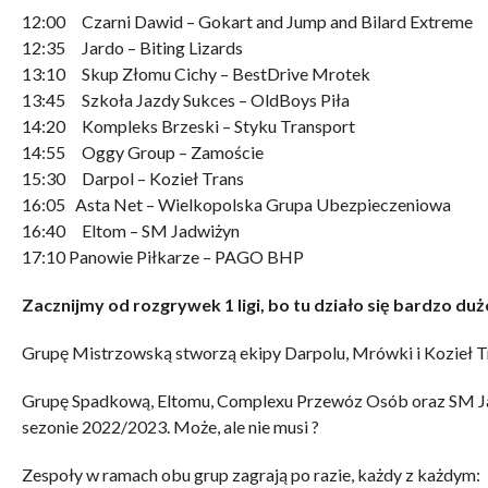
12:00 Czarni Dawid – Gokart and Jump and Bilard Extreme
12:35 Jardo – Biting Lizards
13:10 Skup Złomu Cichy – BestDrive Mrotek
13:45 Szkoła Jazdy Sukces – OldBoys Piła
14:20 Kompleks Brzeski – Styku Transport
14:55 Oggy Group – Zamoście
15:30 Darpol – Kozieł Trans
16:05 Asta Net – Wielkopolska Grupa Ubezpieczeniowa
16:40 Eltom – SM Jadwiżyn
17:10 Panowie Piłkarze – PAGO BHP
Zacznijmy od rozgrywek 1 ligi, bo tu działo się bardzo duż
Grupę Mistrzowską stworzą ekipy Darpolu, Mrówki i Kozieł T
Grupę Spadkową, Eltomu, Complexu Przewóz Osób oraz SM Jadwi
sezonie 2022/2023. Może, ale nie musi ?
Zespoły w ramach obu grup zagrają po razie, każdy z każdym: