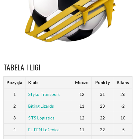
TABELA I LIGI
Pozycja
Klub
Mecze
Punkty
Bilans
1
Styku Transport
12
31
26
2
Biting Lizards
11
23
-2
3
STS Logistics
12
22
10
4
EL-FEN Leżenica
11
22
-5