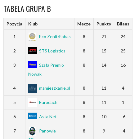
TABELA GRUPA B
Pozycja
Klub
Mecze
Punkty
Bilans
1
Eco Zenit/Fobas
8
21
24
2
STS Logistics
8
15
25
3
Szafa Premio
8
14
16
Nowak
4
mamieszkanie.pl
8
11
4
5
Eurodach
8
11
1
6
Asta Net
8
10
-6
7
Panowie
8
9
-4