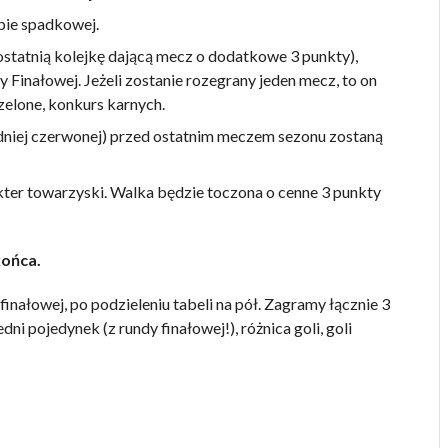
pie spadkowej.
ostatnią kolejkę dającą mecz o dodatkowe 3 punkty),
 Finałowej. Jeżeli zostanie rozegrany jeden mecz, to on
zelone, konkurs karnych.
edniej czerwonej) przed ostatnim meczem sezonu zostaną
akter towarzyski. Walka będzie toczona o cenne 3 punkty
końca.
finałowej, po podzieleniu tabeli na pół. Zagramy łącznie 3
ni pojedynek (z rundy finałowej!), różnica goli, goli