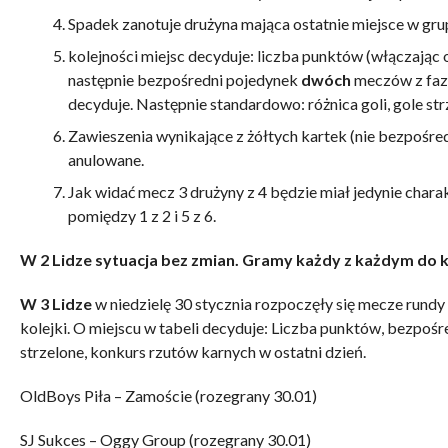
Spadek zanotuje drużyna mająca ostatnie miejsce w gru
kolejności miejsc decyduje: liczba punktów (włączając 
następnie bezpośredni pojedynek
dwóch
meczów z fazy
decyduje. Następnie standardowo: różnica goli, gole str
Zawieszenia wynikające z żółtych kartek (nie bezpośr
anulowane.
Jak widać mecz 3 drużyny z 4 będzie miał jedynie char
pomiędzy 1 z 2 i 5 z 6.
W 2 Lidze sytuacja bez zmian. Gramy każdy z każdym do 
W 3 Lidze
w niedzielę 30 stycznia rozpoczęły się mecze rundy 
kolejki. O miejscu w tabeli decyduje: Liczba punktów, bezpośred
strzelone, konkurs rzutów karnych w ostatni dzień.
OldBoys Piła – Zamoście (rozegrany 30.01)
SJ Sukces – Oggy Group (rozegrany 30.01)