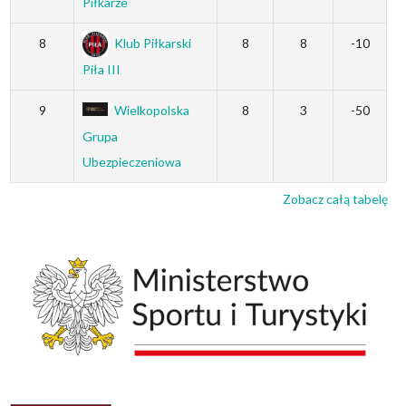
Piłkarze
8
Klub Piłkarski
8
8
-10
Piła III
9
Wielkopolska
8
3
-50
Grupa
Ubezpieczeniowa
Zobacz całą tabelę