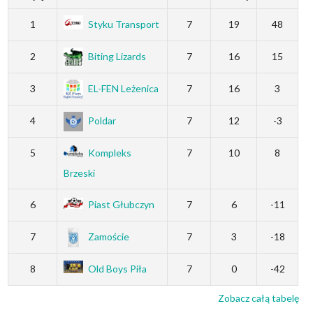
1
Styku Transport
7
19
48
2
Biting Lizards
7
16
15
3
EL-FEN Leżenica
7
16
3
4
Poldar
7
12
-3
5
Kompleks
7
10
8
Brzeski
6
Piast Głubczyn
7
6
-11
7
Zamoście
7
3
-18
8
Old Boys Piła
7
0
-42
Zobacz całą tabelę