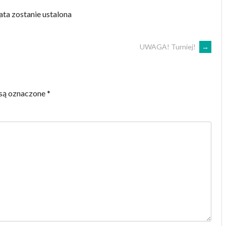
ta zostanie ustalona
UWAGA! Turniej!
→
są oznaczone
*