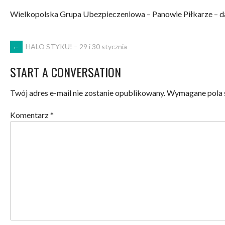
Wielkopolska Grupa Ubezpieczeniowa – Panowie Piłkarze – da
POST
←
HALO STYKU! – 29 i 30 stycznia
START A CONVERSATION
NAVIGATION
Twój adres e-mail nie zostanie opublikowany.
Wymagane pola 
Komentarz
*