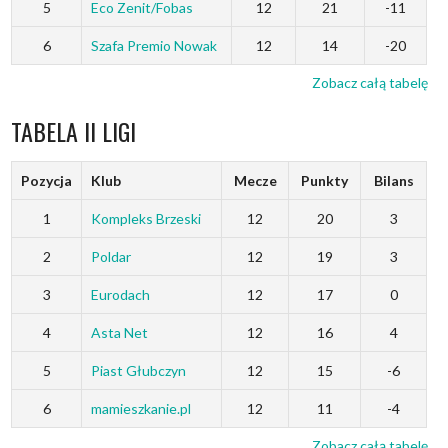
5
Eco Zenit/Fobas
12
21
-11
6
Szafa Premio Nowak
12
14
-20
Zobacz całą tabelę
TABELA II LIGI
Pozycja
Klub
Mecze
Punkty
Bilans
1
Kompleks Brzeski
12
20
3
2
Poldar
12
19
3
3
Eurodach
12
17
0
4
Asta Net
12
16
4
5
Piast Głubczyn
12
15
-6
6
mamieszkanie.pl
12
11
-4
Zobacz całą tabelę