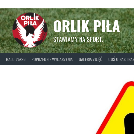
Skip
to
content
ORLIK PIŁA
STAWIAMY NA SPORT.
HALO 25/26
POPRZEDNIE WYDARZENIA
GALERIA ZDJĘĆ
COŚ O NAS I N