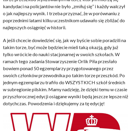
kandydaci na policjantów nie było „zmiłuj się” i każdy walczył
o jak najlepszy wynik. I trzeba przyznać, że w porównaniu z
poprzednimi latami kilku uczestnikom udawało się zbliżać do
najlepszych osiągnięć w historii.
A jeśli chcecie dowiedzieć się, jak wy byście sobie poradzili na
takim torze, być może będziecie mieli taką okazją, gdy już
tylko wrócicie do nauki stacjonarnej w swoich szkołach. W
ramach tego zadania Stowarzyszenie Orlik Piła przesłało
bowiem ponad 50 egzemplarzy przygotowanego przez
swoich członków przewodnika po takim torze przeszkód. Po
jednym egzemplarzu trafiło do WSZYSTKICH szkół średnich
w subregionie pilskim. Mamy nadzieję, że dzięki temu w czasie
przyszłorocznej edycji osiągane wyniki będą jeszcze lepsze niż
dotychczas. Powodzenia i dziękujemy za tę edycję!