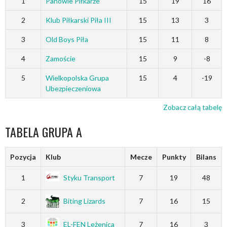
1
Panowie Piłkarze
15
19
16
2
Klub Piłkarski Piła III
15
13
3
3
Old Boys Piła
15
11
8
4
Zamoście
15
9
-8
5
Wielkopolska Grupa
15
4
-19
Ubezpieczeniowa
Zobacz całą tabelę
TABELA GRUPA A
Pozycja
Klub
Mecze
Punkty
Bilans
1
Styku Transport
7
19
48
2
Biting Lizards
7
16
15
3
EL-FEN Leżenica
7
16
3