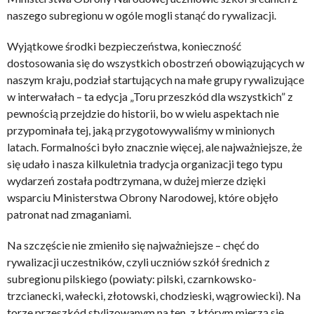
naszego subregionu w ogóle mogli stanąć do rywalizacji.
Wyjątkowe środki bezpieczeństwa, konieczność
dostosowania się do wszystkich obostrzeń obowiązujących w
naszym kraju, podział startujących na małe grupy rywalizujące
w interwałach – ta edycja „Toru przeszkód dla wszystkich” z
pewnością przejdzie do historii, bo w wielu aspektach nie
przypominała tej, jaką przygotowywaliśmy w minionych
latach. Formalności było znacznie więcej, ale najważniejsze, że
się udało i nasza kilkuletnia tradycja organizacji tego typu
wydarzeń została podtrzymana, w dużej mierze dzięki
wsparciu Ministerstwa Obrony Narodowej, które objęło
patronat nad zmaganiami.
Na szczęście nie zmieniło się najważniejsze – chęć do
rywalizacji uczestników, czyli uczniów szkół średnich z
subregionu pilskiego (powiaty: pilski, czarnkowsko-
trzcianecki, wałecki, złotowski, chodzieski, wągrowiecki). Na
torze przeszkód stylizowanym na ten, z którym mierzą się