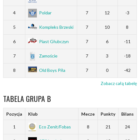
4
Poldar
7
12
-3
5
Kompleks Brzeski
7
10
8
6
Piast Głubczyn
7
6
-11
7
Zamoście
7
3
-18
8
Old Boys Piła
7
0
-42
Zobacz całą tabelę
TABELA GRUPA B
Pozycja
Klub
Mecze
Punkty
Bilans
1
Eco Zenit/Fobas
8
21
24