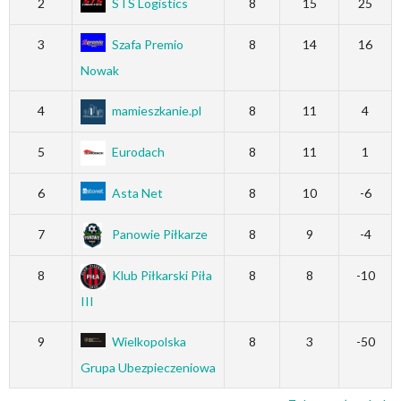
2
STS Logistics
8
15
25
3
Szafa Premio
8
14
16
Nowak
4
mamieszkanie.pl
8
11
4
5
Eurodach
8
11
1
6
Asta Net
8
10
-6
7
Panowie Piłkarze
8
9
-4
8
Klub Piłkarski Piła
8
8
-10
III
9
Wielkopolska
8
3
-50
Grupa Ubezpieczeniowa