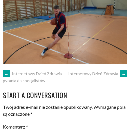
POST
←
Internetowy Dzień Zdrowia –
Internetowy Dzień Zdrowia
→
pytania do specjalistów
NAVIGATION
START A CONVERSATION
Twój adres e-mail nie zostanie opublikowany.
Wymagane pola
są oznaczone
*
Komentarz
*