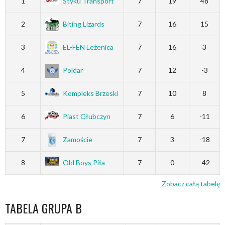
1
Styku Transport
7
19
48
2
Biting Lizards
7
16
15
3
EL-FEN Leżenica
7
16
3
4
Poldar
7
12
-3
5
Kompleks Brzeski
7
10
8
6
Piast Głubczyn
7
6
-11
7
Zamoście
7
3
-18
8
Old Boys Piła
7
0
-42
Zobacz całą tabelę
TABELA GRUPA B