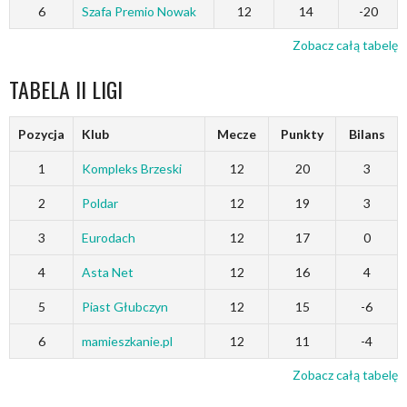
6
Szafa Premio Nowak
12
14
-20
Zobacz całą tabelę
TABELA II LIGI
Pozycja
Klub
Mecze
Punkty
Bilans
1
Kompleks Brzeski
12
20
3
2
Poldar
12
19
3
3
Eurodach
12
17
0
4
Asta Net
12
16
4
5
Piast Głubczyn
12
15
-6
6
mamieszkanie.pl
12
11
-4
Zobacz całą tabelę