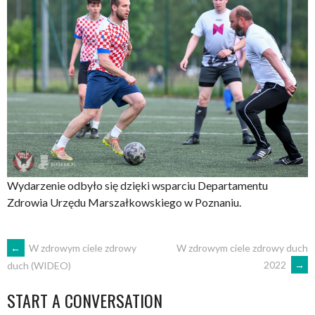
Wydarzenie odbyło się dzięki wsparciu Departamentu
Zdrowia Urzędu Marszałkowskiego w Poznaniu.
POST
←
W zdrowym ciele zdrowy
W zdrowym ciele zdrowy duch
2022
→
duch (WIDEO)
NAVIGATION
START A CONVERSATION