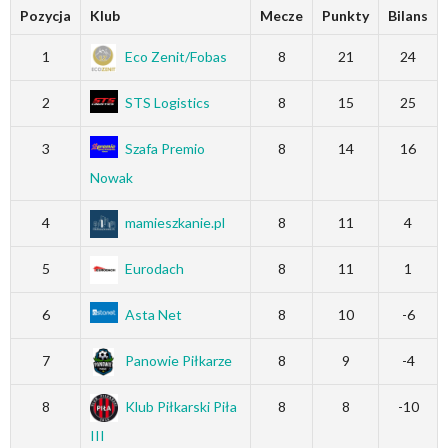
Pozycja
Klub
Mecze
Punkty
Bilans
1
Eco Zenit/Fobas
8
21
24
2
STS Logistics
8
15
25
3
Szafa Premio
8
14
16
Nowak
4
mamieszkanie.pl
8
11
4
5
Eurodach
8
11
1
6
Asta Net
8
10
-6
7
Panowie Piłkarze
8
9
-4
8
Klub Piłkarski Piła
8
8
-10
III