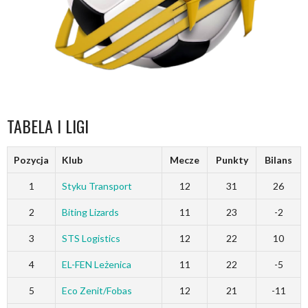
TABELA I LIGI
Pozycja
Klub
Mecze
Punkty
Bilans
1
Styku Transport
12
31
26
2
Biting Lizards
11
23
-2
3
STS Logistics
12
22
10
4
EL-FEN Leżenica
11
22
-5
5
Eco Zenit/Fobas
12
21
-11