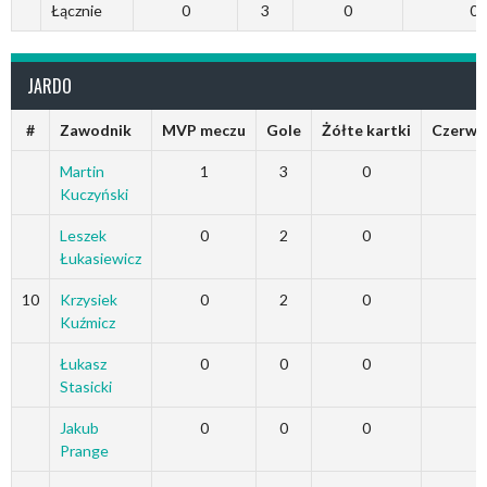
Łącznie
0
3
0
0
JARDO
#
Zawodnik
MVP meczu
Gole
Żółte kartki
Czerwo
Martin
1
3
0
Kuczyński
Leszek
0
2
0
Łukasiewicz
10
Krzysiek
0
2
0
Kuźmicz
Łukasz
0
0
0
Stasicki
Jakub
0
0
0
Prange