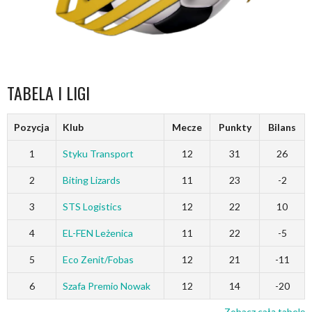
TABELA I LIGI
Pozycja
Klub
Mecze
Punkty
Bilans
1
Styku Transport
12
31
26
2
Biting Lizards
11
23
-2
3
STS Logistics
12
22
10
4
EL-FEN Leżenica
11
22
-5
5
Eco Zenit/Fobas
12
21
-11
6
Szafa Premio Nowak
12
14
-20
Zobacz całą tabelę