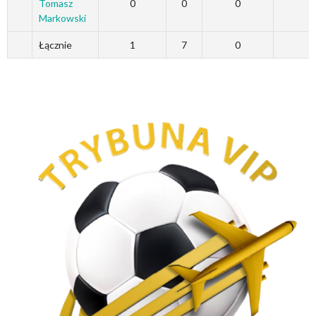
Tomasz
0
0
0
Markowski
Łącznie
1
7
0