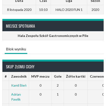
Data
Czas
Liga
Sezon
8 listopada 2020
10:10
HALO 2020 FUN 1
2020
MIEJSCE SPOTKANIA
Hala Zespołu Szkół Gastronomicznych w Pile
Blok wyniku
SKUP ZŁOMU CICHY
#
Zawodnik
MVP meczu
Gole
Żółte kartki
Czerwone 
Kamil Bień
0
2
0
0
Adrian
0
1
0
0
Pawlik