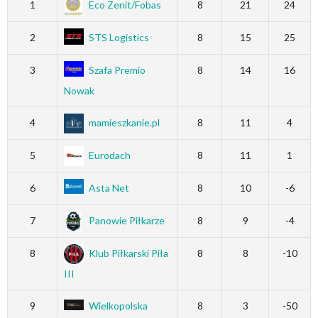
1
Eco Zenit/Fobas
8
21
24
2
STS Logistics
8
15
25
3
Szafa Premio
8
14
16
Nowak
4
mamieszkanie.pl
8
11
4
5
Eurodach
8
11
1
6
Asta Net
8
10
-6
7
Panowie Piłkarze
8
9
-4
8
Klub Piłkarski Piła
8
8
-10
III
9
Wielkopolska
8
3
-50