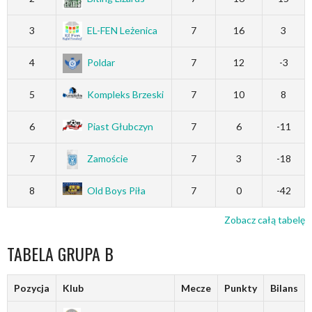
3
EL-FEN Leżenica
7
16
3
4
Poldar
7
12
-3
5
Kompleks Brzeski
7
10
8
6
Piast Głubczyn
7
6
-11
7
Zamoście
7
3
-18
8
Old Boys Piła
7
0
-42
Zobacz całą tabelę
TABELA GRUPA B
Pozycja
Klub
Mecze
Punkty
Bilans