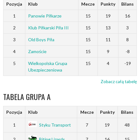
Pozycja
Klub
Mecze
Punkty
Bilans
1
Panowie Piłkarze
15
19
16
2
Klub Piłkarski Piła III
15
13
3
3
Old Boys Piła
15
11
8
4
Zamoście
15
9
-8
5
Wielkopolska Grupa
15
4
-19
Ubezpieczeniowa
Zobacz całą tabelę
TABELA GRUPA A
Pozycja
Klub
Mecze
Punkty
Bilans
1
Styku Transport
7
19
48
2
Biting Lizards
7
16
15