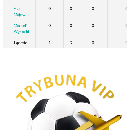
Alan
0
0
0
0
Majewski
Marceli
0
0
0
0
Wysocki
Łącznie
1
3
0
0