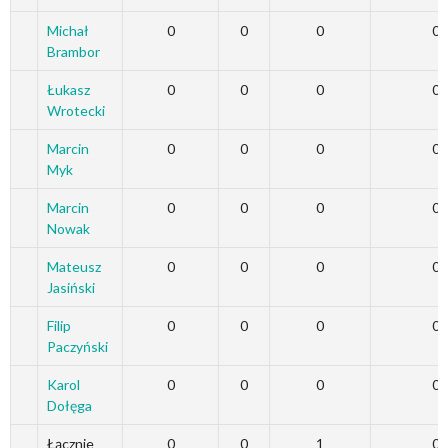
Michał
0
0
0
0
Brambor
Łukasz
0
0
0
0
Wrotecki
Marcin
0
0
0
0
Myk
Marcin
0
0
0
0
Nowak
Mateusz
0
0
0
0
Jasiński
Filip
0
0
0
0
Paczyński
Karol
0
0
0
0
Dołęga
Łącznie
0
0
1
0