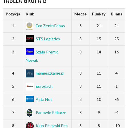
Pozycja
Klub
Mecze
Punkty
Bilans
1
Eco Zenit/Fobas
8
21
24
2
STS Logistics
8
15
25
3
Szafa Premio
8
14
16
Nowak
4
mamieszkanie.pl
8
11
4
5
Eurodach
8
11
1
6
Asta Net
8
10
-6
7
Panowie Piłkarze
8
9
-4
8
Klub Piłkarski Piła
8
8
-10