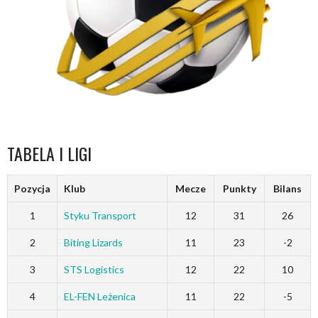
TABELA I LIGI
Pozycja
Klub
Mecze
Punkty
Bilans
1
Styku Transport
12
31
26
2
Biting Lizards
11
23
-2
3
STS Logistics
12
22
10
4
EL-FEN Leżenica
11
22
-5