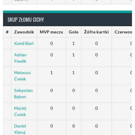
SKUP ZŁOMU CICHY
#
Zawodnik
MVP meczu
Gole
Żółte kartki
Czerwone 
Kamil Bień
0
1
0
0
Adrian
0
1
0
0
Pawlik
Mateusz
1
1
0
0
Ćwiek
Sebastian
0
0
0
0
Bęben
Maciej
0
0
0
0
Ćwiek
Daniel
0
0
0
0
Kieruj