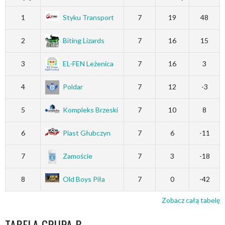
1
Styku Transport
7
19
48
2
Biting Lizards
7
16
15
3
EL-FEN Leżenica
7
16
3
4
Poldar
7
12
-3
5
Kompleks Brzeski
7
10
8
6
Piast Głubczyn
7
6
-11
7
Zamoście
7
3
-18
8
Old Boys Piła
7
0
-42
Zobacz całą tabelę
TABELA GRUPA B