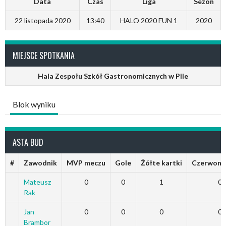
Data
Czas
Liga
Sezon
22 listopada 2020
13:40
HALO 2020 FUN 1
2020
MIEJSCE SPOTKANIA
Hala Zespołu Szkół Gastronomicznych w Pile
Blok wyniku
ASTA BUD
#
Zawodnik
MVP meczu
Gole
Żółte kartki
Czerwone 
Mateusz
0
0
1
0
Rak
Jan
0
0
0
0
Brambor