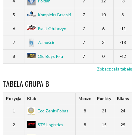
4
Poldar
7
12
-3
5
Kompleks Brzeski
7
10
8
6
Piast Głubczyn
7
6
-11
7
Zamoście
7
3
-18
8
Old Boys Piła
7
0
-42
Zobacz całą tabelę
TABELA GRUPA B
Pozycja
Klub
Mecze
Punkty
Bilans
1
Eco Zenit/Fobas
8
21
24
2
STS Logistics
8
15
25