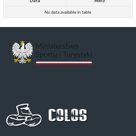
Data
Mecz
No data available in table