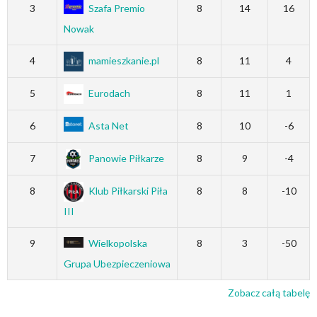
3
Szafa Premio
8
14
16
Nowak
4
mamieszkanie.pl
8
11
4
5
Eurodach
8
11
1
6
Asta Net
8
10
-6
7
Panowie Piłkarze
8
9
-4
8
Klub Piłkarski Piła
8
8
-10
III
9
Wielkopolska
8
3
-50
Grupa Ubezpieczeniowa
Zobacz całą tabelę