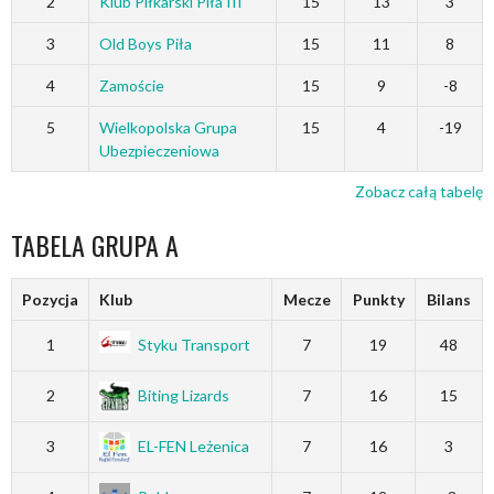
2
Klub Piłkarski Piła III
15
13
3
3
Old Boys Piła
15
11
8
4
Zamoście
15
9
-8
5
Wielkopolska Grupa
15
4
-19
Ubezpieczeniowa
Zobacz całą tabelę
TABELA GRUPA A
Pozycja
Klub
Mecze
Punkty
Bilans
1
Styku Transport
7
19
48
2
Biting Lizards
7
16
15
3
EL-FEN Leżenica
7
16
3