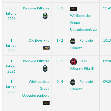
8
Panowie Piłkarze
3 - 1
11:4
lutego
Wielkopolska
2026
Grupa
Ubezpieczeniowa
1
Old Boys Piła
1 - 2
Panowie
10:1
lutego
Piłkarze
2026
1
Panowie Piłkarze
3 - 2
Klub
09:4
lutego
Piłkarski Piła III
2026
1
Wielkopolska
0 - 4
Panowie
09:2
lutego
Grupa
Piłkarze
2026
Ubezpieczeniowa