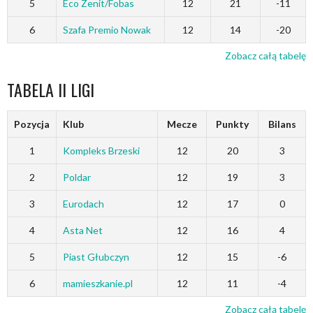
5
Eco Zenit/Fobas
12
21
-11
6
Szafa Premio Nowak
12
14
-20
Zobacz całą tabelę
TABELA II LIGI
Pozycja
Klub
Mecze
Punkty
Bilans
1
Kompleks Brzeski
12
20
3
2
Poldar
12
19
3
3
Eurodach
12
17
0
4
Asta Net
12
16
4
5
Piast Głubczyn
12
15
-6
6
mamieszkanie.pl
12
11
-4
Zobacz całą tabelę