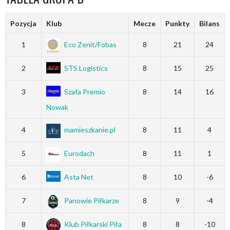
Pozycja
Klub
Mecze
Punkty
Bilans
1
Eco Zenit/Fobas
8
21
24
2
STS Logistics
8
15
25
3
Szafa Premio
8
14
16
Nowak
4
mamieszkanie.pl
8
11
4
5
Eurodach
8
11
1
6
Asta Net
8
10
-6
7
Panowie Piłkarze
8
9
-4
8
Klub Piłkarski Piła
8
8
-10