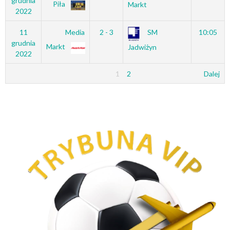
grudnia
Piła
Markt
2022
11
Media
2 - 3
SM
10:05
grudnia
Markt
Jadwiżyn
2022
1
2
Dalej