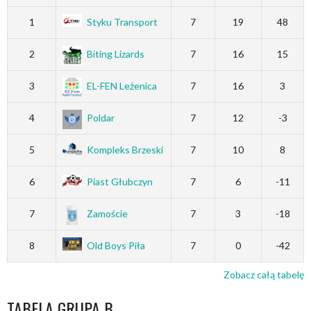
1
Styku Transport
7
19
48
2
Biting Lizards
7
16
15
3
EL-FEN Leżenica
7
16
3
4
Poldar
7
12
-3
5
Kompleks Brzeski
7
10
8
6
Piast Głubczyn
7
6
-11
7
Zamoście
7
3
-18
8
Old Boys Piła
7
0
-42
Zobacz całą tabelę
TABELA GRUPA B