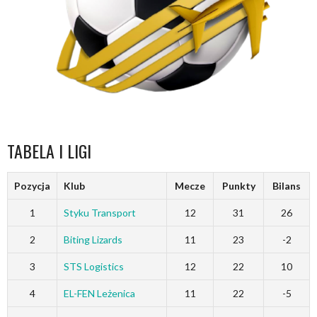
TABELA I LIGI
Pozycja
Klub
Mecze
Punkty
Bilans
1
Styku Transport
12
31
26
2
Biting Lizards
11
23
-2
3
STS Logistics
12
22
10
4
EL-FEN Leżenica
11
22
-5