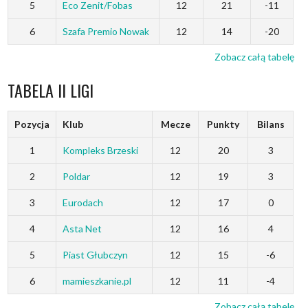
5
Eco Zenit/Fobas
12
21
-11
6
Szafa Premio Nowak
12
14
-20
Zobacz całą tabelę
TABELA II LIGI
Pozycja
Klub
Mecze
Punkty
Bilans
1
Kompleks Brzeski
12
20
3
2
Poldar
12
19
3
3
Eurodach
12
17
0
4
Asta Net
12
16
4
5
Piast Głubczyn
12
15
-6
6
mamieszkanie.pl
12
11
-4
Zobacz całą tabelę