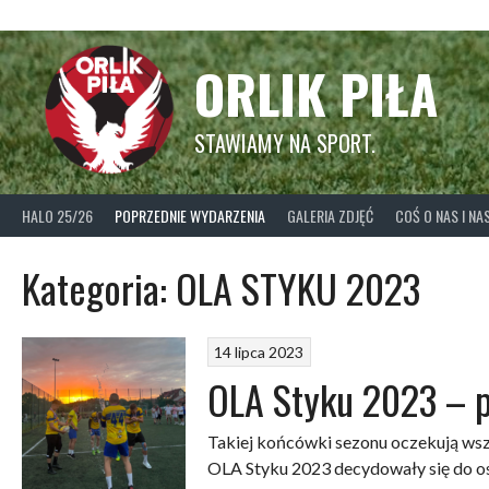
Skip
to
content
ORLIK PIŁA
STAWIAMY NA SPORT.
HALO 25/26
POPRZEDNIE WYDARZENIA
GALERIA ZDJĘĆ
COŚ O NAS I N
Kategoria:
OLA STYKU 2023
14 lipca 2023
OLA Styku 2023 – 
Takiej końcówki sezonu oczekują wszy
OLA Styku 2023 decydowały się do os