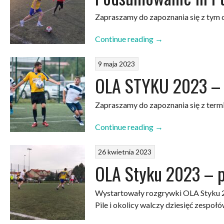
Zapraszamy do zapoznania się z tym c
„Podsumowanie
Continue reading
→
III
i
9 maja 2023
terminarz
OLA STYKU 2023 – 
IV
kolejki”
Zapraszamy do zapoznania się z termin
„OLA
Continue reading
→
STYKU
2023
26 kwietnia 2023
–
OLA Styku 2023 – p
terminarz”
Wystartowały rozgrywki OLA Styku 2
Pile i okolicy walczy dziesięć zespołó