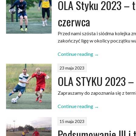
OLA Styku 2023 – t
czerwca
Przed nami szósta i siódma kolejka z
zakończyć ligę w okolicy początku wa
„OLA
Continue reading
→
Styku
23 maja 2023
2023
–
OLA STYKU 2023 – 
terminarz
na
Zapraszamy do zapoznania się z term
5
czerwca
„OLA
Continue reading
→
oraz
STYKU
7
2023
15 maja 2023
czerwca”
–
Podsumowanie III i 
terminarz”