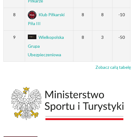
Piłkarze
8
Klub Piłkarski
8
8
-10
Piła III
9
Wielkopolska
8
3
-50
Grupa
Ubezpieczeniowa
Zobacz całą tabelę