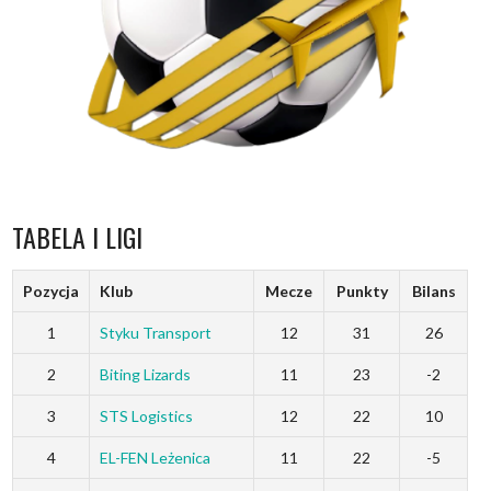
TABELA I LIGI
Pozycja
Klub
Mecze
Punkty
Bilans
1
Styku Transport
12
31
26
2
Biting Lizards
11
23
-2
3
STS Logistics
12
22
10
4
EL-FEN Leżenica
11
22
-5