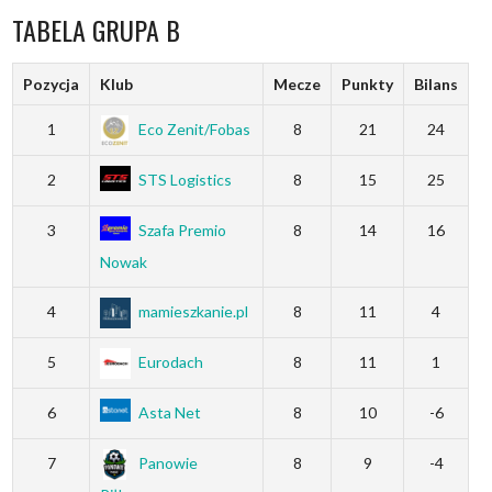
TABELA GRUPA B
Pozycja
Klub
Mecze
Punkty
Bilans
1
Eco Zenit/Fobas
8
21
24
2
STS Logistics
8
15
25
3
Szafa Premio
8
14
16
Nowak
4
mamieszkanie.pl
8
11
4
5
Eurodach
8
11
1
6
Asta Net
8
10
-6
7
Panowie
8
9
-4