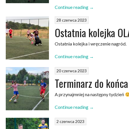
„OLA
Continue reading
→
Styku
28 czerwca 2023
2023
–
Ostatnia kolejka O
podsumowanie”
Ostatnia kolejka i wręczenie nagród.
„Ostatnia
Continue reading
→
kolejka
OLA
20 czerwca 2023
STYKU
Terminarz do końca
2023!”
A przynajmniej na następny tydzień
„Terminarz
Continue reading
→
do
końca
2 czerwca 2023
sezonu”