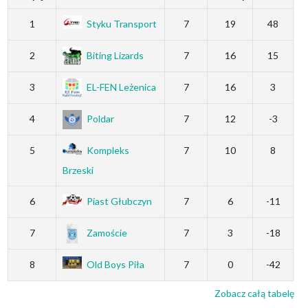
1
Styku Transport
7
19
48
2
Biting Lizards
7
16
15
3
EL-FEN Leżenica
7
16
3
4
Poldar
7
12
-3
5
Kompleks
7
10
8
Brzeski
6
Piast Głubczyn
7
6
-11
7
Zamoście
7
3
-18
8
Old Boys Piła
7
0
-42
Zobacz całą tabelę