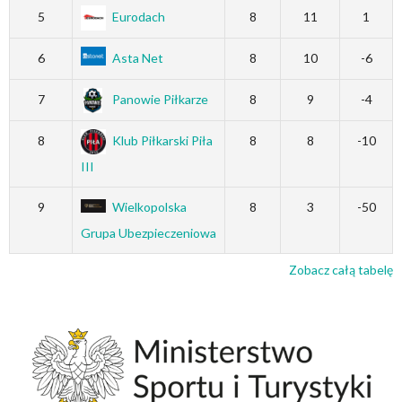
5
Eurodach
8
11
1
6
Asta Net
8
10
-6
7
Panowie Piłkarze
8
9
-4
8
Klub Piłkarski Piła
8
8
-10
III
9
Wielkopolska
8
3
-50
Grupa Ubezpieczeniowa
Zobacz całą tabelę