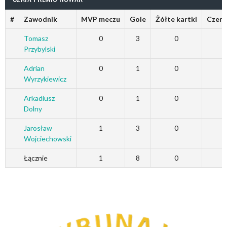
#
Zawodnik
MVP meczu
Gole
Żółte kartki
Czerw
Tomasz
0
3
0
Przybylski
Adrian
0
1
0
Wyrzykiewicz
Arkadiusz
0
1
0
Dolny
Jarosław
1
3
0
Wojciechowski
Łącznie
1
8
0