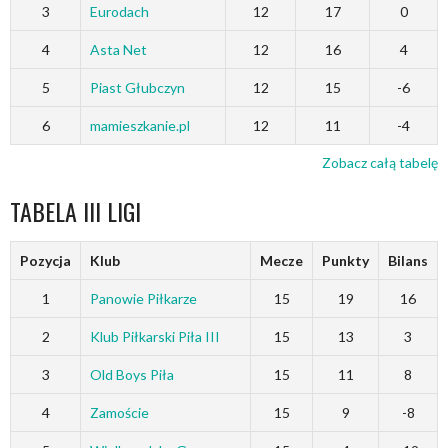
3
Eurodach
12
17
0
4
Asta Net
12
16
4
5
Piast Głubczyn
12
15
-6
6
mamieszkanie.pl
12
11
-4
Zobacz całą tabelę
TABELA III LIGI
Pozycja
Klub
Mecze
Punkty
Bilans
1
Panowie Piłkarze
15
19
16
2
Klub Piłkarski Piła III
15
13
3
3
Old Boys Piła
15
11
8
4
Zamoście
15
9
-8