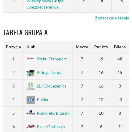
5
Wielkopolska Grupa
15
4
-19
Ubezpieczeniowa
Zobacz całą tabelę
TABELA GRUPA A
Pozycja
Klub
Mecze
Punkty
Bilans
1
Styku Transport
7
19
48
2
Biting Lizards
7
16
15
3
EL-FEN Leżenica
7
16
3
4
Poldar
7
12
-3
5
Kompleks Brzeski
7
10
8
6
Piast Głubczyn
7
6
-11