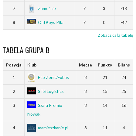
7
Zamoście
7
3
-18
8
Old Boys Piła
7
0
-42
Zobacz całą tabelę
TABELA GRUPA B
Pozycja
Klub
Mecze
Punkty
Bilans
1
Eco Zenit/Fobas
8
21
24
2
STS Logistics
8
15
25
3
Szafa Premio
8
14
16
Nowak
4
mamieszkanie.pl
8
11
4