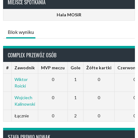
MIEJSCE SPOTKANIA
Hala MOSiR
Blok wyniku
COMPLEX PRZEWÓZ OSÓB
#
Zawodnik
MVP meczu
Gole
Żółte kartki
Czerwone 
Wiktor
0
1
0
0
Roicki
Wojciech
0
1
0
0
Kalinowski
Łącznie
0
2
0
0
SZAFA PREMIO NOWAK