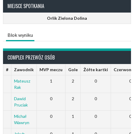
MIEJSCE SPOTKANIA
Orlik Zielona Dolina
Blok wyniku
COMPLEX PRZEWÓZ OSÓB
#
Zawodnik
MVP meczu
Gole
Żółte kartki
Czerwone 
Mateusz
1
2
0
0
Rak
Dawid
0
2
0
0
Pruciak
Michał
0
1
0
0
Wawryn
Jakub
0
1
0
0