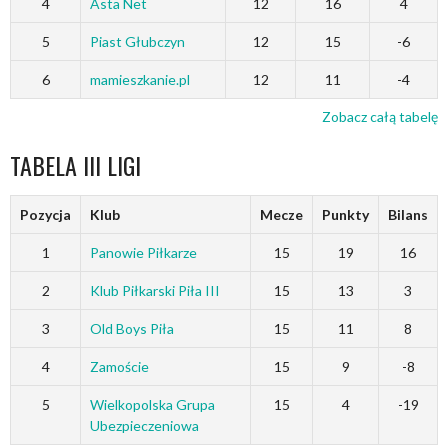
4
Asta Net
12
16
4
5
Piast Głubczyn
12
15
-6
6
mamieszkanie.pl
12
11
-4
Zobacz całą tabelę
TABELA III LIGI
Pozycja
Klub
Mecze
Punkty
Bilans
1
Panowie Piłkarze
15
19
16
2
Klub Piłkarski Piła III
15
13
3
3
Old Boys Piła
15
11
8
4
Zamoście
15
9
-8
5
Wielkopolska Grupa
15
4
-19
Ubezpieczeniowa