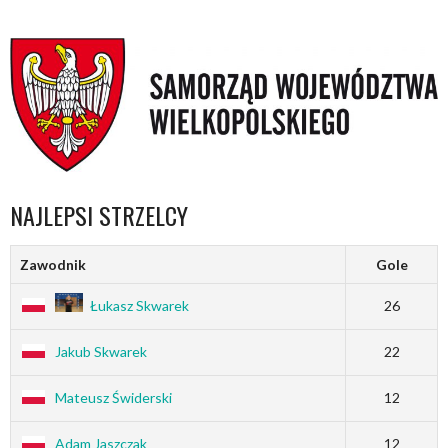
NAJLEPSI STRZELCY
Zawodnik
Gole
Łukasz Skwarek
26
Jakub Skwarek
22
Mateusz Świderski
12
Adam Jaszczak
12