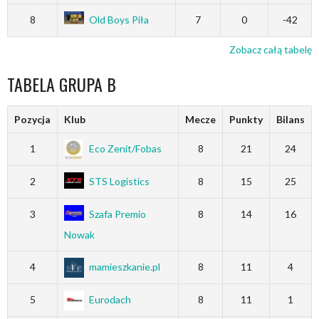
8
Old Boys Piła
7
0
-42
Zobacz całą tabelę
TABELA GRUPA B
Pozycja
Klub
Mecze
Punkty
Bilans
1
Eco Zenit/Fobas
8
21
24
2
STS Logistics
8
15
25
3
Szafa Premio
8
14
16
Nowak
4
mamieszkanie.pl
8
11
4
5
Eurodach
8
11
1