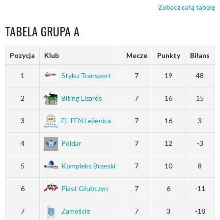
Zobacz całą tabelę
TABELA GRUPA A
Pozycja
Klub
Mecze
Punkty
Bilans
1
Styku Transport
7
19
48
2
Biting Lizards
7
16
15
3
EL-FEN Leżenica
7
16
3
4
Poldar
7
12
-3
5
Kompleks Brzeski
7
10
8
6
Piast Głubczyn
7
6
-11
7
Zamoście
7
3
-18