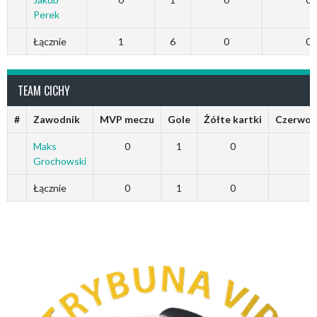
Perek
Łącznie
1
6
0
0
TEAM CICHY
#
Zawodnik
MVP meczu
Gole
Żółte kartki
Czerwon
Maks
0
1
0
Grochowski
Łącznie
0
1
0