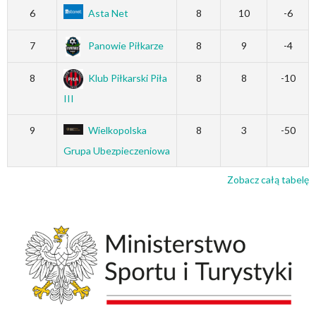
6
Asta Net
8
10
-6
7
Panowie Piłkarze
8
9
-4
8
Klub Piłkarski Piła
8
8
-10
III
9
Wielkopolska
8
3
-50
Grupa Ubezpieczeniowa
Zobacz całą tabelę