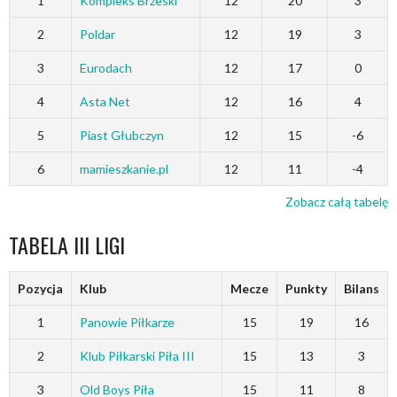
1
Kompleks Brzeski
12
20
3
2
Poldar
12
19
3
3
Eurodach
12
17
0
4
Asta Net
12
16
4
5
Piast Głubczyn
12
15
-6
6
mamieszkanie.pl
12
11
-4
Zobacz całą tabelę
TABELA III LIGI
Pozycja
Klub
Mecze
Punkty
Bilans
1
Panowie Piłkarze
15
19
16
2
Klub Piłkarski Piła III
15
13
3
3
Old Boys Piła
15
11
8