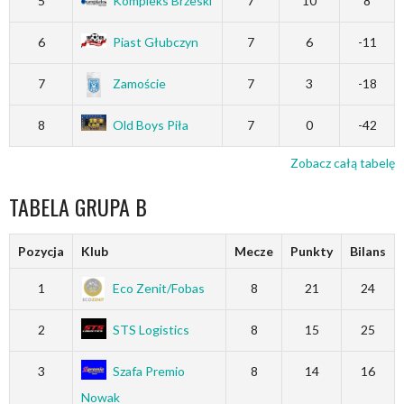
5
Kompleks Brzeski
7
10
8
6
Piast Głubczyn
7
6
-11
7
Zamoście
7
3
-18
8
Old Boys Piła
7
0
-42
Zobacz całą tabelę
TABELA GRUPA B
Pozycja
Klub
Mecze
Punkty
Bilans
1
Eco Zenit/Fobas
8
21
24
2
STS Logistics
8
15
25
3
Szafa Premio
8
14
16
Nowak