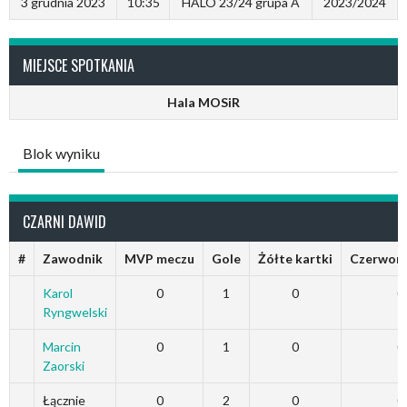
3 grudnia 2023
10:35
HALO 23/24 grupa A
2023/2024
MIEJSCE SPOTKANIA
Hala MOSiR
Blok wyniku
CZARNI DAWID
#
Zawodnik
MVP meczu
Gole
Żółte kartki
Czerwone
Karol
0
1
0
0
Ryngwelski
Marcin
0
1
0
0
Zaorski
Łącznie
0
2
0
0