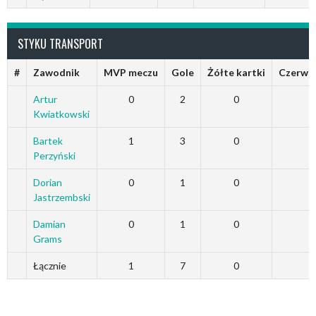
STYKU TRANSPORT
#
Zawodnik
MVP meczu
Gole
Żółte kartki
Czerwon
Artur
0
2
0
Kwiatkowski
Bartek
1
3
0
Perzyński
Dorian
0
1
0
Jastrzembski
Damian
0
1
0
Grams
Łącznie
1
7
0