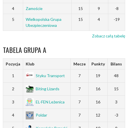
4
Zamoście
15
9
-8
5
Wielkopolska Grupa
15
4
-19
Ubezpieczeniowa
Zobacz całą tabelę
TABELA GRUPA A
Pozycja
Klub
Mecze
Punkty
Bilans
1
Styku Transport
7
19
48
2
Biting Lizards
7
16
15
3
EL-FEN Leżenica
7
16
3
4
Poldar
7
12
-3