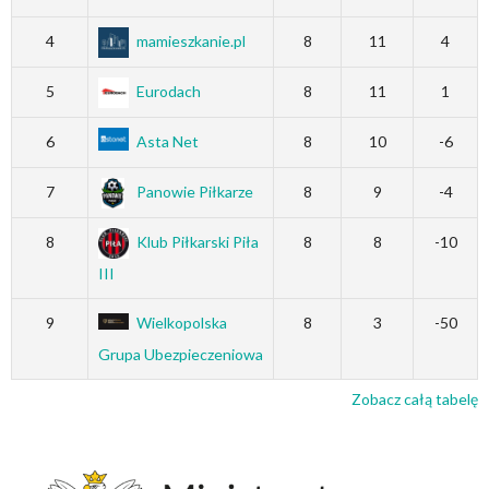
4
mamieszkanie.pl
8
11
4
5
Eurodach
8
11
1
6
Asta Net
8
10
-6
7
Panowie Piłkarze
8
9
-4
8
Klub Piłkarski Piła
8
8
-10
III
9
Wielkopolska
8
3
-50
Grupa Ubezpieczeniowa
Zobacz całą tabelę