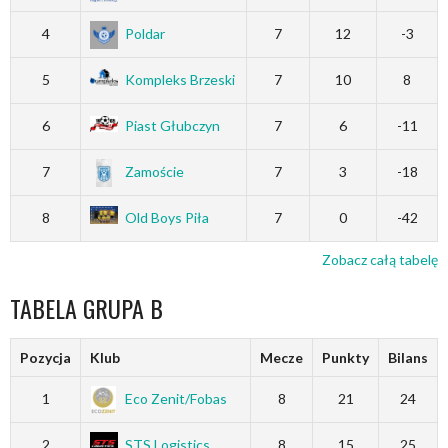
4
Poldar
7
12
-3
5
Kompleks Brzeski
7
10
8
6
Piast Głubczyn
7
6
-11
7
Zamoście
7
3
-18
8
Old Boys Piła
7
0
-42
Zobacz całą tabelę
TABELA GRUPA B
Pozycja
Klub
Mecze
Punkty
Bilans
1
Eco Zenit/Fobas
8
21
24
2
STS Logistics
8
15
25