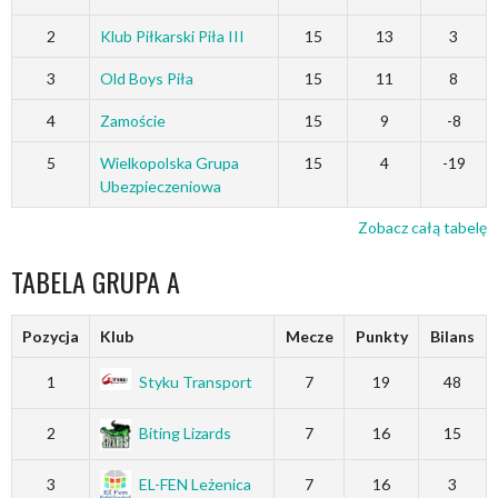
2
Klub Piłkarski Piła III
15
13
3
3
Old Boys Piła
15
11
8
4
Zamoście
15
9
-8
5
Wielkopolska Grupa
15
4
-19
Ubezpieczeniowa
Zobacz całą tabelę
TABELA GRUPA A
Pozycja
Klub
Mecze
Punkty
Bilans
1
Styku Transport
7
19
48
2
Biting Lizards
7
16
15
3
EL-FEN Leżenica
7
16
3