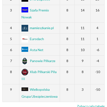
3
Szafa Premio
8
14
16
Nowak
4
mamieszkanie.pl
8
11
4
5
Eurodach
8
11
1
6
Asta Net
8
10
-6
7
Panowie Piłkarze
8
9
-4
8
Klub Piłkarski Piła
8
8
-10
III
9
Wielkopolska
8
3
-50
Grupa Ubezpieczeniowa
Zobacz całą tabelę