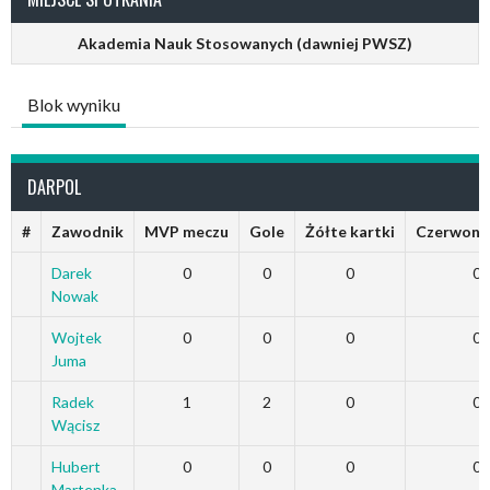
Akademia Nauk Stosowanych (dawniej PWSZ)
Blok wyniku
DARPOL
#
Zawodnik
MVP meczu
Gole
Żółte kartki
Czerwone 
Darek
0
0
0
0
Nowak
Wojtek
0
0
0
0
Juma
Radek
1
2
0
0
Wącisz
Hubert
0
0
0
0
Martenka