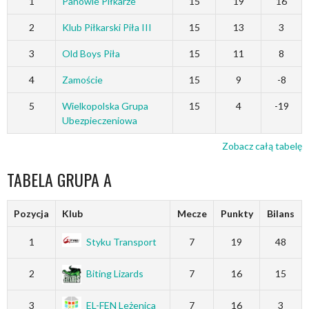
1
Panowie Piłkarze
15
19
16
2
Klub Piłkarski Piła III
15
13
3
3
Old Boys Piła
15
11
8
4
Zamoście
15
9
-8
5
Wielkopolska Grupa
15
4
-19
Ubezpieczeniowa
Zobacz całą tabelę
TABELA GRUPA A
Pozycja
Klub
Mecze
Punkty
Bilans
1
Styku Transport
7
19
48
2
Biting Lizards
7
16
15
3
EL-FEN Leżenica
7
16
3