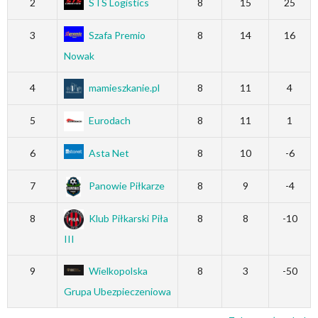
2
STS Logistics
8
15
25
3
Szafa Premio
8
14
16
Nowak
4
mamieszkanie.pl
8
11
4
5
Eurodach
8
11
1
6
Asta Net
8
10
-6
7
Panowie Piłkarze
8
9
-4
8
Klub Piłkarski Piła
8
8
-10
III
9
Wielkopolska
8
3
-50
Grupa Ubezpieczeniowa