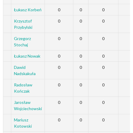
Łukasz Korbeń
0
0
0
Krzysztof
0
0
0
Przybylski
Grzegorz
0
0
0
Stochaj
Łukasz Nowak
0
0
0
Dawid
0
0
0
Nadskakuła
Radosław
0
0
0
Kończak
Jarosław
0
0
0
Wojciechowski
Mariusz
0
0
0
Kotowski