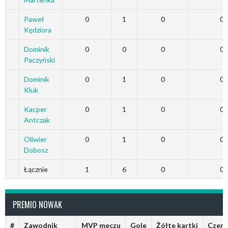
Paweł
0
1
0
0
Kędziora
Dominik
0
0
0
0
Paczyński
Dominik
0
1
0
0
Kluk
Kacper
0
1
0
0
Antczak
Oliwier
0
1
0
0
Dobosz
Łącznie
1
6
0
0
PREMIO NOWAK
#
Zawodnik
MVP meczu
Gole
Żółte kartki
Czerw