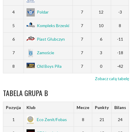
4
Poldar
7
12
-3
5
Kompleks Brzeski
7
10
8
6
Piast Głubczyn
7
6
-11
7
Zamoście
7
3
-18
8
Old Boys Piła
7
0
-42
Zobacz całą tabelę
TABELA GRUPA B
Pozycja
Klub
Mecze
Punkty
Bilans
1
Eco Zenit/Fobas
8
21
24