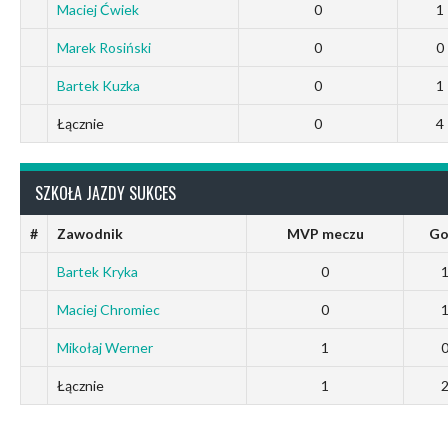
Maciej Ćwiek
0
1
Marek Rosiński
0
0
Bartek Kuzka
0
1
Łącznie
0
4
SZKOŁA JAZDY SUKCES
#
Zawodnik
MVP meczu
Go
Bartek Kryka
0
Maciej Chromiec
0
Mikołaj Werner
1
Łącznie
1