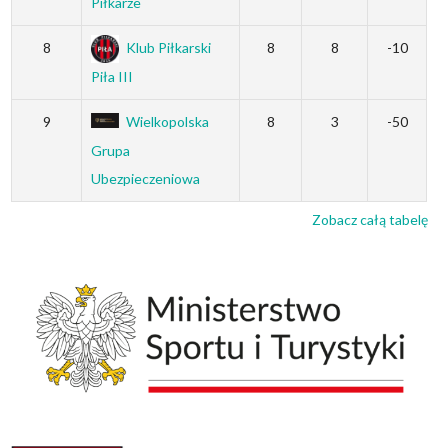
Piłkarze
8
Klub Piłkarski
8
8
-10
Piła III
9
Wielkopolska
8
3
-50
Grupa
Ubezpieczeniowa
Zobacz całą tabelę