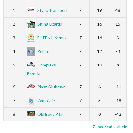
1
Styku Transport
7
19
48
2
Biting Lizards
7
16
15
3
EL-FEN Leżenica
7
16
3
4
Poldar
7
12
-3
5
Kompleks
7
10
8
Brzeski
6
Piast Głubczyn
7
6
-11
7
Zamoście
7
3
-18
8
Old Boys Piła
7
0
-42
Zobacz całą tabelę