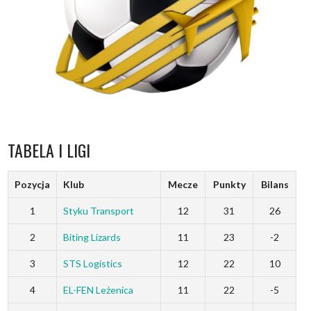
TABELA I LIGI
Pozycja
Klub
Mecze
Punkty
Bilans
1
Styku Transport
12
31
26
2
Biting Lizards
11
23
-2
3
STS Logistics
12
22
10
4
EL-FEN Leżenica
11
22
-5