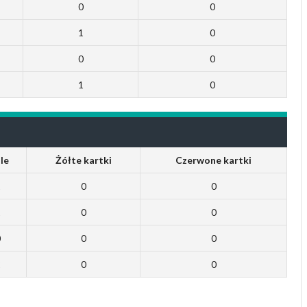
0
0
1
0
0
0
1
0
le
Żółte kartki
Czerwone kartki
1
0
0
1
0
0
0
0
0
2
0
0