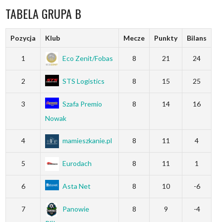
TABELA GRUPA B
Pozycja
Klub
Mecze
Punkty
Bilans
1
Eco Zenit/Fobas
8
21
24
2
STS Logistics
8
15
25
3
Szafa Premio
8
14
16
Nowak
4
mamieszkanie.pl
8
11
4
5
Eurodach
8
11
1
6
Asta Net
8
10
-6
7
Panowie
8
9
-4