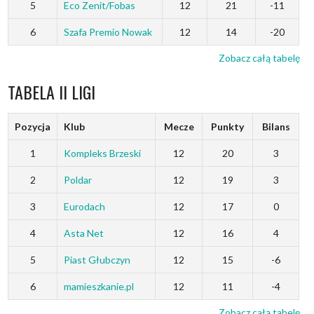
5
Eco Zenit/Fobas
12
21
-11
6
Szafa Premio Nowak
12
14
-20
Zobacz całą tabelę
TABELA II LIGI
Pozycja
Klub
Mecze
Punkty
Bilans
1
Kompleks Brzeski
12
20
3
2
Poldar
12
19
3
3
Eurodach
12
17
0
4
Asta Net
12
16
4
5
Piast Głubczyn
12
15
-6
6
mamieszkanie.pl
12
11
-4
Zobacz całą tabelę