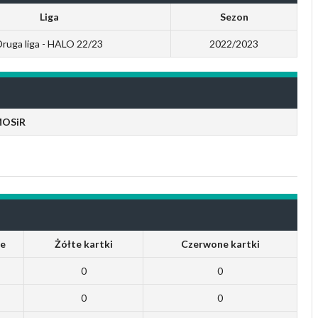
Liga
Sezon
Druga liga - HALO 22/23
2022/2023
MOSiR
e
Żółte kartki
Czerwone kartki
0
0
0
0