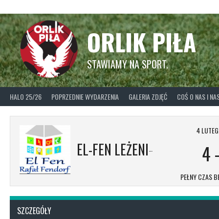
Skip
to
content
ORLIK PIŁA
STAWIAMY NA SPORT.
HALO 25/26
POPRZEDNIE WYDARZENIA
GALERIA ZDJĘĆ
COŚ O NAS I N
4 LUTEG
EL-FEN LEŻENICA
4
PEŁNY CZAS B
SZCZEGÓŁY