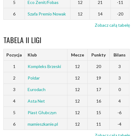
5
Eco Zenit/Fobas
12
21
-11
6
Szafa Premio Nowak
12
14
-20
Zobacz całą tabelę
TABELA II LIGI
Pozycja
Klub
Mecze
Punkty
Bilans
1
Kompleks Brzeski
12
20
3
2
Poldar
12
19
3
3
Eurodach
12
17
0
4
Asta Net
12
16
4
5
Piast Głubczyn
12
15
-6
6
mamieszkanie.pl
12
11
-4
Zobacz całą tabelę