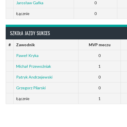
Jarosław Gałka
0
Łącznie
0
SZKOŁA JAZDY SUKCES
#
Zawodnik
MVP meczu
Paweł Kryka
0
Michał Przewoźniak
1
Patryk Andrzejewski
0
Grzegorz Pilarski
0
Łącznie
1