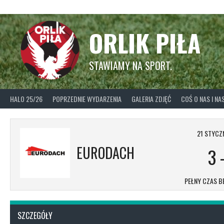
Skip
to
content
ORLIK PIŁA
STAWIAMY NA SPORT.
HALO 25/26
POPRZEDNIE WYDARZENIA
GALERIA ZDJĘĆ
COŚ O NAS I N
21 STYCZ
EURODACH
3
PEŁNY CZAS B
SZCZEGÓŁY