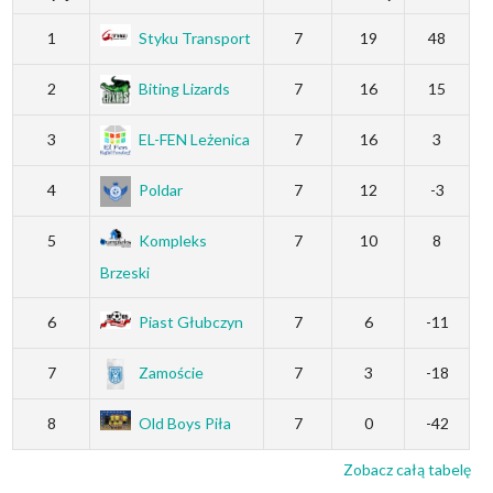
1
Styku Transport
7
19
48
2
Biting Lizards
7
16
15
3
EL-FEN Leżenica
7
16
3
4
Poldar
7
12
-3
5
Kompleks
7
10
8
Brzeski
6
Piast Głubczyn
7
6
-11
7
Zamoście
7
3
-18
8
Old Boys Piła
7
0
-42
Zobacz całą tabelę