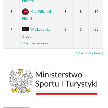
Piłkarze
8
Klub Piłkarski
8
8
-10
Piła III
9
Wielkopolska
8
3
-50
Grupa
Ubezpieczeniowa
Zobacz całą tabelę