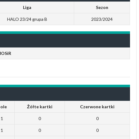
Liga
Sezon
HALO 23/24 grupa B
2023/2024
MOSiR
ole
Żółte kartki
Czerwone kartki
1
0
0
1
0
0