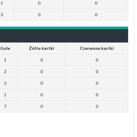
1
0
0
3
0
0
Gole
Żółte kartki
Czerwone kartki
1
0
0
2
0
0
3
0
0
1
0
0
7
0
0