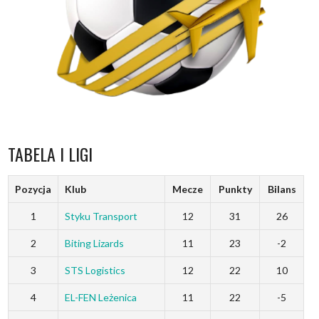
TABELA I LIGI
Pozycja
Klub
Mecze
Punkty
Bilans
1
Styku Transport
12
31
26
2
Biting Lizards
11
23
-2
3
STS Logistics
12
22
10
4
EL-FEN Leżenica
11
22
-5