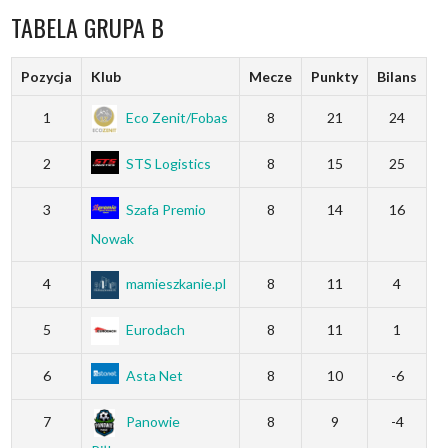
TABELA GRUPA B
Pozycja
Klub
Mecze
Punkty
Bilans
1
Eco Zenit/Fobas
8
21
24
2
STS Logistics
8
15
25
3
Szafa Premio
8
14
16
Nowak
4
mamieszkanie.pl
8
11
4
5
Eurodach
8
11
1
6
Asta Net
8
10
-6
7
Panowie
8
9
-4