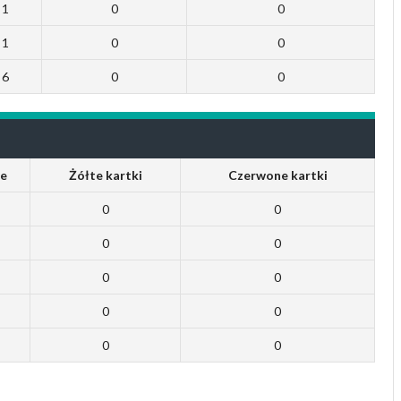
1
0
0
1
0
0
6
0
0
e
Żółte kartki
Czerwone kartki
0
0
0
0
0
0
0
0
0
0