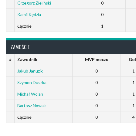
Grzegorz Zieliński
0
Kamil Kędzia
0
Łącznie
1
ZAMOŚCIE
#
Zawodnik
MVP meczu
Gol
Jakub Januzik
0
1
Szymon Duszka
0
1
Michał Wolan
0
1
Bartosz Nowak
0
1
Łącznie
0
4