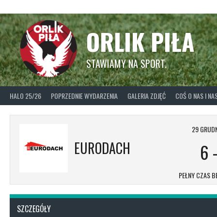
Skip
to
content
ORLIK PIŁA
STAWIAMY NA SPORT.
HALO 25/26
POPRZEDNIE WYDARZENIA
GALERIA ZDJĘĆ
COŚ O NAS I N
29 GRUDN
EURODACH
6
PEŁNY CZAS B
SZCZEGÓŁY