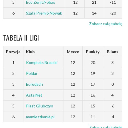
5
Eco Zenit/Fobas
12
21
-11
6
Szafa Premio Nowak
12
14
-20
Zobacz całą tabelę
TABELA II LIGI
Pozycja
Klub
Mecze
Punkty
Bilans
1
Kompleks Brzeski
12
20
3
2
Poldar
12
19
3
3
Eurodach
12
17
0
4
Asta Net
12
16
4
5
Piast Głubczyn
12
15
-6
6
mamieszkanie.pl
12
11
-4
Zobacz całą tabelę