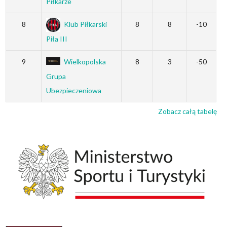
Piłkarze
8
Klub Piłkarski
8
8
-10
Piła III
9
Wielkopolska
8
3
-50
Grupa
Ubezpieczeniowa
Zobacz całą tabelę