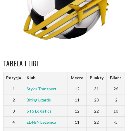
TABELA I LIGI
Pozycja
Klub
Mecze
Punkty
Bilans
1
Styku Transport
12
31
26
2
Biting Lizards
11
23
-2
3
STS Logistics
12
22
10
4
EL-FEN Leżenica
11
22
-5