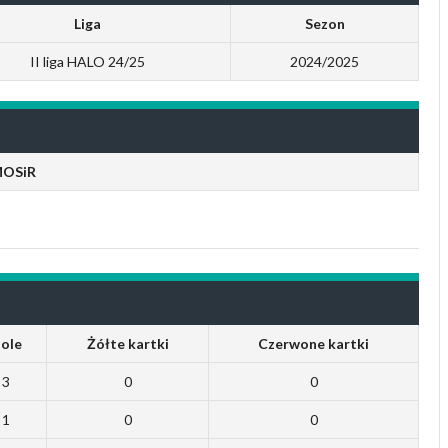
Liga
Sezon
II liga HALO 24/25
2024/2025
MOSiR
ole
Żółte kartki
Czerwone kartki
3
0
0
1
0
0