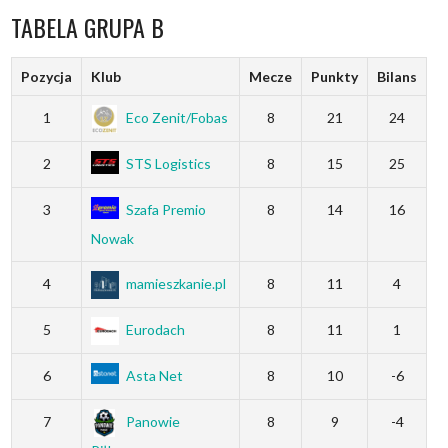
TABELA GRUPA B
Pozycja
Klub
Mecze
Punkty
Bilans
1
Eco Zenit/Fobas
8
21
24
2
STS Logistics
8
15
25
3
Szafa Premio
8
14
16
Nowak
4
mamieszkanie.pl
8
11
4
5
Eurodach
8
11
1
6
Asta Net
8
10
-6
7
Panowie
8
9
-4