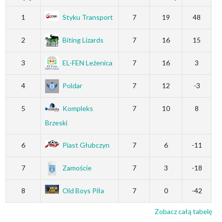
1
Styku Transport
7
19
48
2
Biting Lizards
7
16
15
3
EL-FEN Leżenica
7
16
3
4
Poldar
7
12
-3
5
Kompleks
7
10
8
Brzeski
6
Piast Głubczyn
7
6
-11
7
Zamoście
7
3
-18
8
Old Boys Piła
7
0
-42
Zobacz całą tabelę