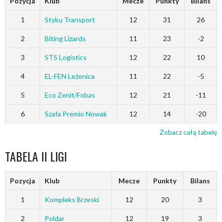
Pozycja
Klub
Mecze
Punkty
Bilans
1
Styku Transport
12
31
26
2
Biting Lizards
11
23
-2
3
STS Logistics
12
22
10
4
EL-FEN Leżenica
11
22
-5
5
Eco Zenit/Fobas
12
21
-11
6
Szafa Premio Nowak
12
14
-20
Zobacz całą tabelę
TABELA II LIGI
Pozycja
Klub
Mecze
Punkty
Bilans
1
Kompleks Brzeski
12
20
3
2
Poldar
12
19
3