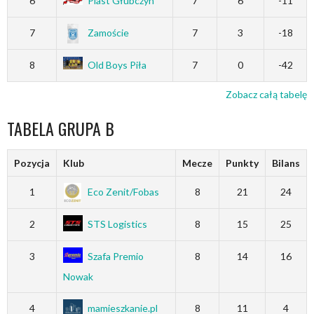
6
Piast Głubczyn
7
6
-11
7
Zamoście
7
3
-18
8
Old Boys Piła
7
0
-42
Zobacz całą tabelę
TABELA GRUPA B
Pozycja
Klub
Mecze
Punkty
Bilans
1
Eco Zenit/Fobas
8
21
24
2
STS Logistics
8
15
25
3
Szafa Premio
8
14
16
Nowak
4
mamieszkanie.pl
8
11
4