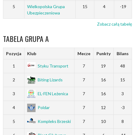
5
Wielkopolska Grupa
15
4
-19
Ubezpieczeniowa
Zobacz całą tabelę
TABELA GRUPA A
Pozycja
Klub
Mecze
Punkty
Bilans
1
Styku Transport
7
19
48
2
Biting Lizards
7
16
15
3
EL-FEN Leżenica
7
16
3
4
Poldar
7
12
-3
5
Kompleks Brzeski
7
10
8