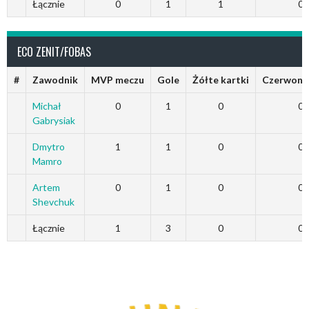
Łącznie
0
1
1
0
ECO ZENIT/FOBAS
#
Zawodnik
MVP meczu
Gole
Żółte kartki
Czerwone 
Michał
0
1
0
0
Gabrysiak
Dmytro
1
1
0
0
Mamro
Artem
0
1
0
0
Shevchuk
Łącznie
1
3
0
0