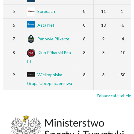
5
Eurodach
8
11
1
6
Asta Net
8
10
-6
7
Panowie Piłkarze
8
9
-4
8
Klub Piłkarski Piła
8
8
-10
III
9
Wielkopolska
8
3
-50
Grupa Ubezpieczeniowa
Zobacz całą tabelę