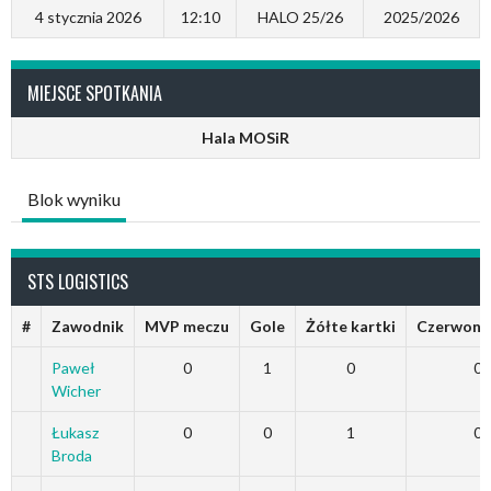
4 stycznia 2026
12:10
HALO 25/26
2025/2026
MIEJSCE SPOTKANIA
Hala MOSiR
Blok wyniku
STS LOGISTICS
#
Zawodnik
MVP meczu
Gole
Żółte kartki
Czerwone 
Paweł
0
1
0
0
Wicher
Łukasz
0
0
1
0
Broda