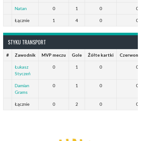
Natan
0
1
0
0
Łącznie
1
4
0
0
STYKU TRANSPORT
#
Zawodnik
MVP meczu
Gole
Żółte kartki
Czerwone 
Łukasz
0
1
0
0
Styczeń
Damian
0
1
0
0
Grams
Łącznie
0
2
0
0