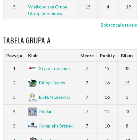
5
Wielkopolska Grupa
15
4
-19
Ubezpieczeniowa
Zobacz całą tabelę
TABELA GRUPA A
Pozycja
Klub
Mecze
Punkty
Bilans
1
Styku Transport
7
19
48
2
Biting Lizards
7
16
15
3
EL-FEN Leżenica
7
16
3
4
Poldar
7
12
-3
5
Kompleks Brzeski
7
10
8