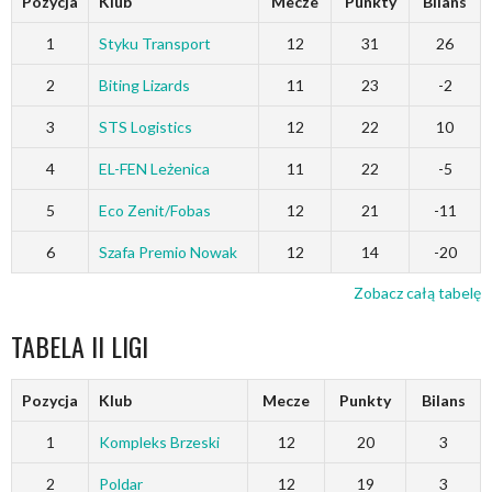
Pozycja
Klub
Mecze
Punkty
Bilans
1
Styku Transport
12
31
26
2
Biting Lizards
11
23
-2
3
STS Logistics
12
22
10
4
EL-FEN Leżenica
11
22
-5
5
Eco Zenit/Fobas
12
21
-11
6
Szafa Premio Nowak
12
14
-20
Zobacz całą tabelę
TABELA II LIGI
Pozycja
Klub
Mecze
Punkty
Bilans
1
Kompleks Brzeski
12
20
3
2
Poldar
12
19
3