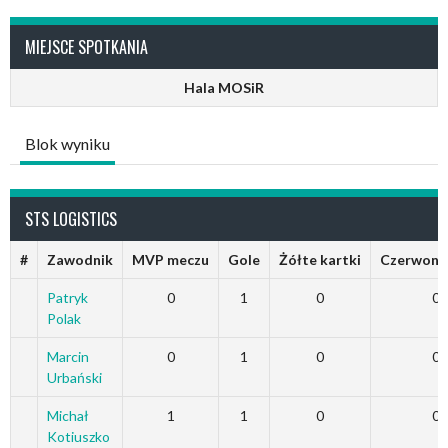
MIEJSCE SPOTKANIA
Hala MOSiR
Blok wyniku
STS LOGISTICS
#
Zawodnik
MVP meczu
Gole
Żółte kartki
Czerwone 
Patryk
0
1
0
0
Polak
Marcin
0
1
0
0
Urbański
Michał
1
1
0
0
Kotiuszko