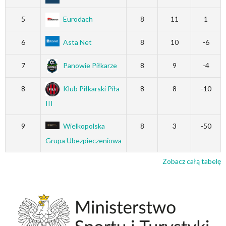
5
Eurodach
8
11
1
6
Asta Net
8
10
-6
7
Panowie Piłkarze
8
9
-4
8
Klub Piłkarski Piła
8
8
-10
III
9
Wielkopolska
8
3
-50
Grupa Ubezpieczeniowa
Zobacz całą tabelę