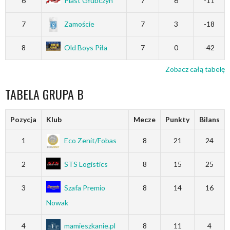
6
Piast Głubczyn
7
6
-11
7
Zamoście
7
3
-18
8
Old Boys Piła
7
0
-42
Zobacz całą tabelę
TABELA GRUPA B
Pozycja
Klub
Mecze
Punkty
Bilans
1
Eco Zenit/Fobas
8
21
24
2
STS Logistics
8
15
25
3
Szafa Premio
8
14
16
Nowak
4
mamieszkanie.pl
8
11
4