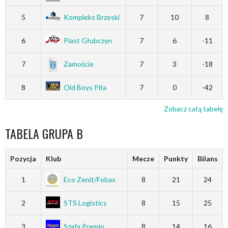
5
Kompleks Brzeski
7
10
8
6
Piast Głubczyn
7
6
-11
7
Zamoście
7
3
-18
8
Old Boys Piła
7
0
-42
Zobacz całą tabelę
TABELA GRUPA B
Pozycja
Klub
Mecze
Punkty
Bilans
1
Eco Zenit/Fobas
8
21
24
2
STS Logistics
8
15
25
3
Szafa Premio
8
14
16