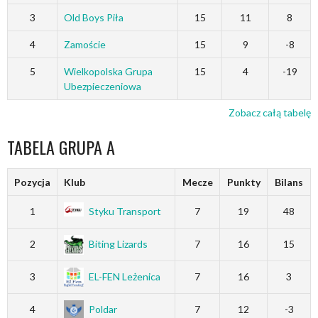
3
Old Boys Piła
15
11
8
4
Zamoście
15
9
-8
5
Wielkopolska Grupa
15
4
-19
Ubezpieczeniowa
Zobacz całą tabelę
TABELA GRUPA A
Pozycja
Klub
Mecze
Punkty
Bilans
1
Styku Transport
7
19
48
2
Biting Lizards
7
16
15
3
EL-FEN Leżenica
7
16
3
4
Poldar
7
12
-3