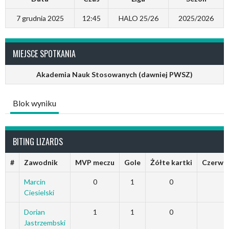
7 grudnia 2025
12:45
HALO 25/26
2025/2026
MIEJSCE SPOTKANIA
Akademia Nauk Stosowanych (dawniej PWSZ)
Blok wyniku
BITING LIZARDS
#
Zawodnik
MVP meczu
Gole
Żółte kartki
Czerwon
Marcin
0
1
0
Ciesielski
Dorian
1
1
0
Jastrzembski