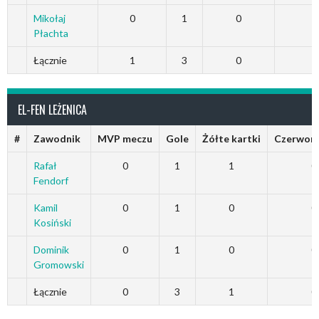
Mikołaj
0
1
0
Płachta
Łącznie
1
3
0
EL-FEN LEŻENICA
#
Zawodnik
MVP meczu
Gole
Żółte kartki
Czerwone
Rafał
0
1
1
0
Fendorf
Kamil
0
1
0
0
Kosiński
Dominik
0
1
0
0
Gromowski
Łącznie
0
3
1
0