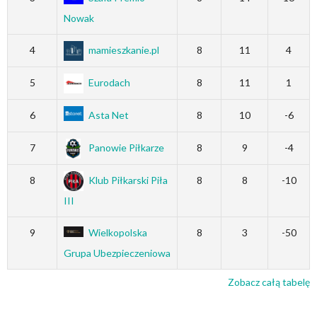
Nowak
4
mamieszkanie.pl
8
11
4
5
Eurodach
8
11
1
6
Asta Net
8
10
-6
7
Panowie Piłkarze
8
9
-4
8
Klub Piłkarski Piła
8
8
-10
III
9
Wielkopolska
8
3
-50
Grupa Ubezpieczeniowa
Zobacz całą tabelę