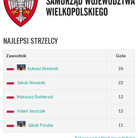
NAJLEPSI STRZELCY
Zawodnik
Gole
Łukasz Skwarek
26
Jakub Skwarek
22
Mateusz Świderski
12
Adam Jaszczak
12
Jakub Pyszka
11
Zobacz wszystkich zawodników