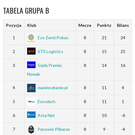
TABELA GRUPA B
Pozycja
Klub
Mecze
Punkty
Bilans
1
Eco Zenit/Fobas
8
21
24
2
STS Logistics
8
15
25
3
Szafa Premio
8
14
16
Nowak
4
mamieszkanie.pl
8
11
4
5
Eurodach
8
11
1
6
Asta Net
8
10
-6
7
Panowie Piłkarze
8
9
-4