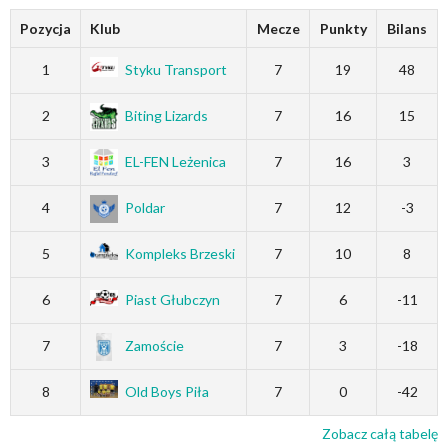
Pozycja
Klub
Mecze
Punkty
Bilans
1
Styku Transport
7
19
48
2
Biting Lizards
7
16
15
3
EL-FEN Leżenica
7
16
3
4
Poldar
7
12
-3
5
Kompleks Brzeski
7
10
8
6
Piast Głubczyn
7
6
-11
7
Zamoście
7
3
-18
8
Old Boys Piła
7
0
-42
Zobacz całą tabelę