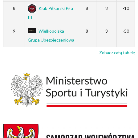
8
Klub Piłkarski Piła
8
8
-10
III
9
Wielkopolska
8
3
-50
Grupa Ubezpieczeniowa
Zobacz całą tabelę