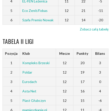
4
EL-FEN Leżenica
11
22
-5
5
Eco Zenit/Fobas
12
21
-11
6
Szafa Premio Nowak
12
14
-20
Zobacz całą tabelę
TABELA II LIGI
Pozycja
Klub
Mecze
Punkty
Bilans
1
Kompleks Brzeski
12
20
3
2
Poldar
12
19
3
3
Eurodach
12
17
0
4
Asta Net
12
16
4
5
Piast Głubczyn
12
15
-6
6
mamieszkanie.pl
12
11
-4