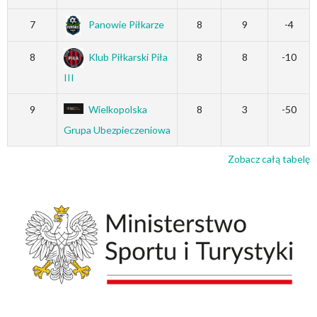
7
Panowie Piłkarze
8
9
-4
8
Klub Piłkarski Piła
8
8
-10
III
9
Wielkopolska
8
3
-50
Grupa Ubezpieczeniowa
Zobacz całą tabelę