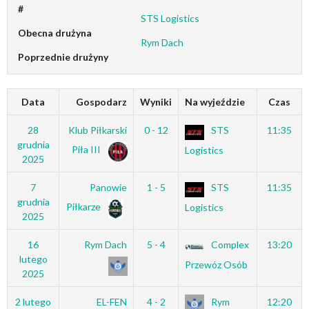
#
STS Logistics
Obecna drużyna
Rym Dach
Poprzednie drużyny
Data
Gospodarz
Wyniki
Na wyjeździe
Czas
28
Klub Piłkarski
0 - 12
STS
11:35
grudnia
Piła III
Logistics
2025
7
Panowie
1 - 5
STS
11:35
grudnia
Piłkarze
Logistics
2025
16
Rym Dach
5 - 4
Complex
13:20
lutego
Przewóz Osób
2025
2 lutego
EL-FEN
4 - 2
Rym
12:20