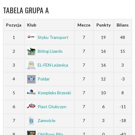
TABELA GRUPA A
Pozycja
Klub
Mecze
Punkty
Bilans
1
Styku Transport
7
19
48
2
Biting Lizards
7
16
15
3
EL-FEN Leżenica
7
16
3
4
Poldar
7
12
-3
5
Kompleks Brzeski
7
10
8
6
Piast Głubczyn
7
6
-11
7
Zamoście
7
3
-18
8
Old Boys Piła
7
0
-42