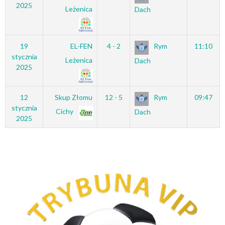
2025
Leżenica
Dach
19
EL-FEN
4 - 2
Rym
11:10
stycznia
Leżenica
Dach
2025
12
Skup Złomu
12 - 5
Rym
09:47
stycznia
Cichy
Dach
2025