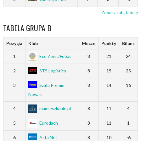
Zobacz całą tabelę
TABELA GRUPA B
Pozycja
Klub
Mecze
Punkty
Bilans
1
Eco Zenit/Fobas
8
21
24
2
STS Logistics
8
15
25
3
Szafa Premio
8
14
16
Nowak
4
mamieszkanie.pl
8
11
4
5
Eurodach
8
11
1
6
Asta Net
8
10
-6