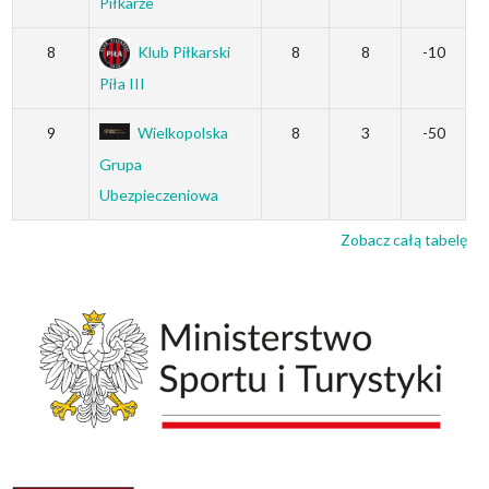
Piłkarze
8
Klub Piłkarski
8
8
-10
Piła III
9
Wielkopolska
8
3
-50
Grupa
Ubezpieczeniowa
Zobacz całą tabelę