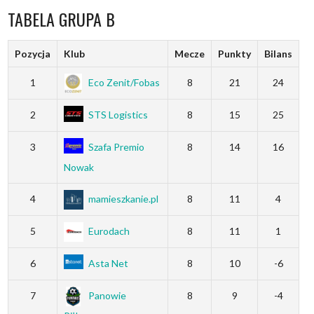
TABELA GRUPA B
Pozycja
Klub
Mecze
Punkty
Bilans
1
Eco Zenit/Fobas
8
21
24
2
STS Logistics
8
15
25
3
Szafa Premio
8
14
16
Nowak
4
mamieszkanie.pl
8
11
4
5
Eurodach
8
11
1
6
Asta Net
8
10
-6
7
Panowie
8
9
-4