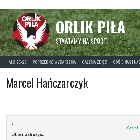
Skip
to
content
ORLIK PIŁA
STAWIAMY NA SPORT.
HALO 25/26
POPRZEDNIE WYDARZENIA
GALERIA ZDJĘĆ
COŚ O NAS I N
Marcel Hańczarczyk
#
Kozieł
Obecna drużyna