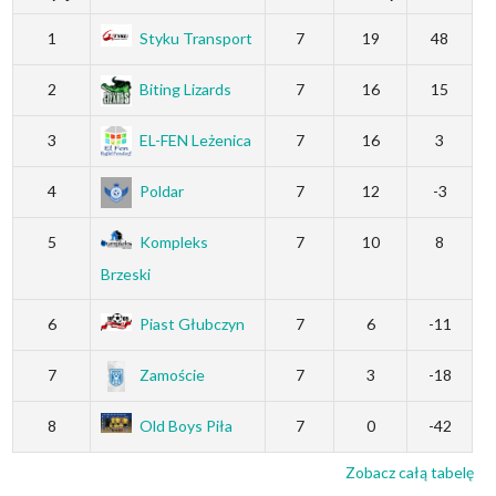
1
Styku Transport
7
19
48
2
Biting Lizards
7
16
15
3
EL-FEN Leżenica
7
16
3
4
Poldar
7
12
-3
5
Kompleks
7
10
8
Brzeski
6
Piast Głubczyn
7
6
-11
7
Zamoście
7
3
-18
8
Old Boys Piła
7
0
-42
Zobacz całą tabelę