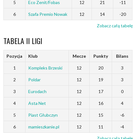
5
Eco Zenit/Fobas
12
21
-11
6
Szafa Premio Nowak
12
14
-20
Zobacz całą tabelę
TABELA II LIGI
Pozycja
Klub
Mecze
Punkty
Bilans
1
Kompleks Brzeski
12
20
3
2
Poldar
12
19
3
3
Eurodach
12
17
0
4
Asta Net
12
16
4
5
Piast Głubczyn
12
15
-6
6
mamieszkanie.pl
12
11
-4
Zobacz całą tabelę