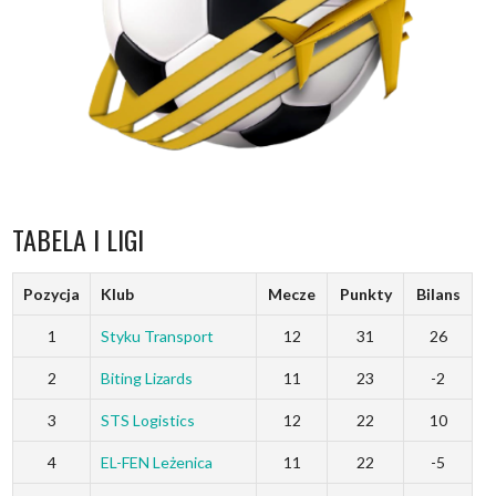
TABELA I LIGI
Pozycja
Klub
Mecze
Punkty
Bilans
1
Styku Transport
12
31
26
2
Biting Lizards
11
23
-2
3
STS Logistics
12
22
10
4
EL-FEN Leżenica
11
22
-5