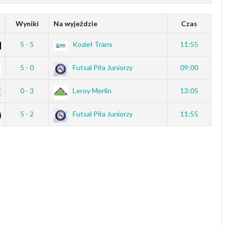
z
Wyniki
Na wyjeździe
Czas
5 - 5
Kozieł Trans
11:55
5 - 0
Futsal Piła Juniorzy
09:00
0 - 3
Leroy Merlin
13:05
5 - 2
Futsal Piła Juniorzy
11:55