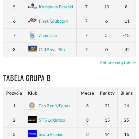
5
Kompleks Brzeski
7
10
8
6
Piast Głubczyn
7
6
-11
7
Zamoście
7
3
-18
8
Old Boys Piła
7
0
-42
Zobacz całą tabelę
TABELA GRUPA B
Pozycja
Klub
Mecze
Punkty
Bilans
1
Eco Zenit/Fobas
8
21
24
2
STS Logistics
8
15
25
3
Szafa Premio
8
14
16