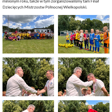
minionym roku, także w tym zorganizowaliśmy tam Finał
Dziecięcych Mistrzostw Północnej Wielkopolski.