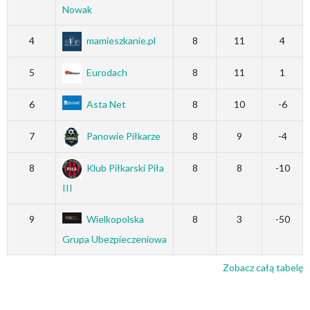
Nowak
4
mamieszkanie.pl
8
11
4
5
Eurodach
8
11
1
6
Asta Net
8
10
-6
7
Panowie Piłkarze
8
9
-4
8
Klub Piłkarski Piła
8
8
-10
III
9
Wielkopolska
8
3
-50
Grupa Ubezpieczeniowa
Zobacz całą tabelę