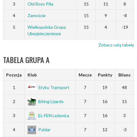
3
Old Boys Piła
15
11
8
4
Zamoście
15
9
-8
5
Wielkopolska Grupa
15
4
-19
Ubezpieczeniowa
Zobacz całą tabelę
TABELA GRUPA A
Pozycja
Klub
Mecze
Punkty
Bilans
1
Styku Transport
7
19
48
2
Biting Lizards
7
16
15
3
EL-FEN Leżenica
7
16
3
4
Poldar
7
12
-3