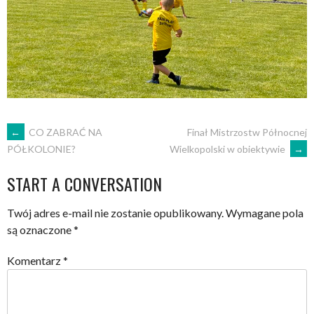
POST
←
CO ZABRAĆ NA
Finał Mistrzostw Północnej
Wielkopolski w obiektywie
→
PÓŁKOLONIE?
NAVIGATION
START A CONVERSATION
Twój adres e-mail nie zostanie opublikowany.
Wymagane pola
są oznaczone
*
Komentarz
*