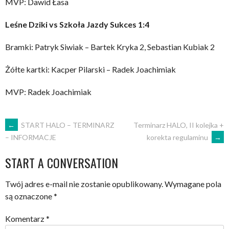
MVP: Dawid Łasa
Leśne Dziki vs Szkoła Jazdy Sukces 1:4
Bramki: Patryk Siwiak – Bartek Kryka 2, Sebastian Kubiak 2
Żółte kartki: Kacper Pilarski – Radek Joachimiak
MVP: Radek Joachimiak
POST
←
START HALO – TERMINARZ
Terminarz HALO, II kolejka +
korekta regulaminu
→
– INFORMACJE
NAVIGATION
START A CONVERSATION
Twój adres e-mail nie zostanie opublikowany.
Wymagane pola
są oznaczone
*
Komentarz
*