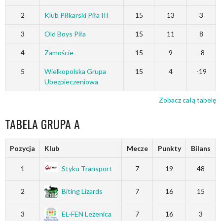
2
Klub Piłkarski Piła III
15
13
3
3
Old Boys Piła
15
11
8
4
Zamoście
15
9
-8
5
Wielkopolska Grupa
15
4
-19
Ubezpieczeniowa
Zobacz całą tabelę
TABELA GRUPA A
Pozycja
Klub
Mecze
Punkty
Bilans
1
Styku Transport
7
19
48
2
Biting Lizards
7
16
15
3
EL-FEN Leżenica
7
16
3