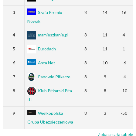
3
Szafa Premio
8
14
16
Nowak
4
mamieszkanie.pl
8
11
4
5
Eurodach
8
11
1
6
Asta Net
8
10
-6
7
Panowie Piłkarze
8
9
-4
8
Klub Piłkarski Piła
8
8
-10
III
9
Wielkopolska
8
3
-50
Grupa Ubezpieczeniowa
Zobacz całą tabelę