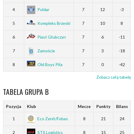
4
Poldar
7
12
-3
5
Kompleks Brzeski
7
10
8
6
Piast Głubczyn
7
6
-11
7
Zamoście
7
3
-18
8
Old Boys Piła
7
0
-42
Zobacz całą tabelę
TABELA GRUPA B
Pozycja
Klub
Mecze
Punkty
Bilans
1
Eco Zenit/Fobas
8
21
24
2
STS Logistics
8
15
25