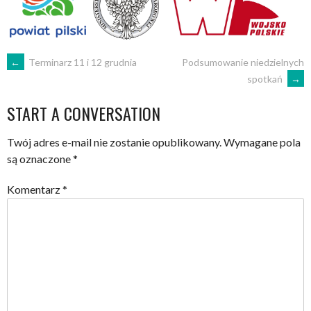
POST
←
Terminarz 11 i 12 grudnia
Podsumowanie niedzielnych
spotkań
→
NAVIGATION
START A CONVERSATION
Twój adres e-mail nie zostanie opublikowany.
Wymagane pola
są oznaczone
*
Komentarz
*