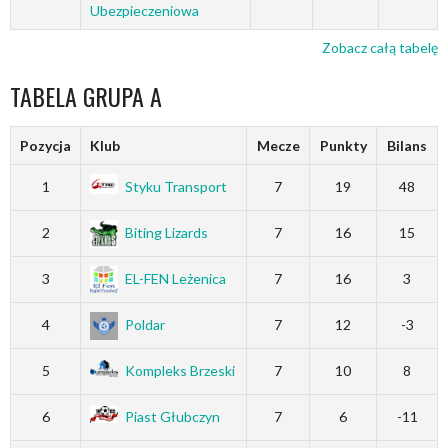
Ubezpieczeniowa
Zobacz całą tabelę
TABELA GRUPA A
Pozycja
Klub
Mecze
Punkty
Bilans
1
Styku Transport
7
19
48
2
Biting Lizards
7
16
15
3
EL-FEN Leżenica
7
16
3
4
Poldar
7
12
-3
5
Kompleks Brzeski
7
10
8
6
Piast Głubczyn
7
6
-11