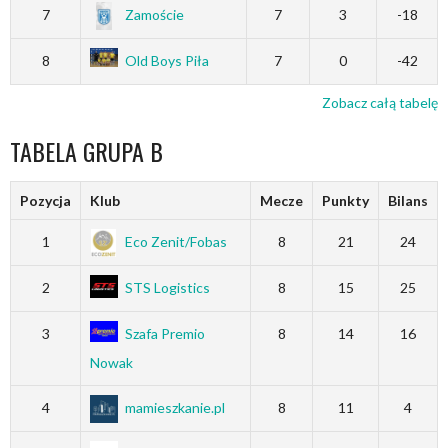
7
Zamoście
7
3
-18
8
Old Boys Piła
7
0
-42
Zobacz całą tabelę
TABELA GRUPA B
Pozycja
Klub
Mecze
Punkty
Bilans
1
Eco Zenit/Fobas
8
21
24
2
STS Logistics
8
15
25
3
Szafa Premio
8
14
16
Nowak
4
mamieszkanie.pl
8
11
4