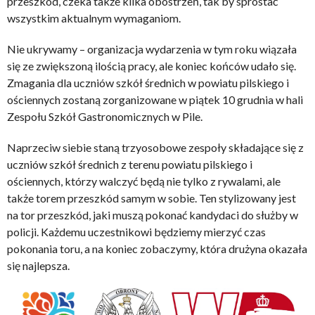
przeszkód, czeka także kilka obostrzeń, tak by sprostać
wszystkim aktualnym wymaganiom.
Nie ukrywamy – organizacja wydarzenia w tym roku wiązała
się ze zwiększoną ilością pracy, ale koniec końców udało się.
Zmagania dla uczniów szkół średnich w powiatu pilskiego i
ościennych zostaną zorganizowane w piątek 10 grudnia w hali
Zespołu Szkół Gastronomicznych w Pile.
Naprzeciw siebie staną trzyosobowe zespoły składające się z
uczniów szkół średnich z terenu powiatu pilskiego i
ościennych, którzy walczyć będą nie tylko z rywalami, ale
także torem przeszkód samym w sobie. Ten stylizowany jest
na tor przeszkód, jaki muszą pokonać kandydaci do służby w
policji. Każdemu uczestnikowi będziemy mierzyć czas
pokonania toru, a na koniec zobaczymy, która drużyna okazała
się najlepsza.