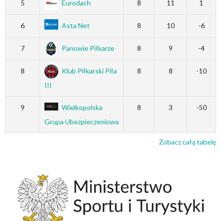
5
Eurodach
8
11
1
6
Asta Net
8
10
-6
7
Panowie Piłkarze
8
9
-4
8
Klub Piłkarski Piła
8
8
-10
III
9
Wielkopolska
8
3
-50
Grupa Ubezpieczeniowa
Zobacz całą tabelę