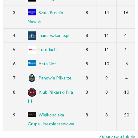
3
Szafa Premio
8
14
16
Nowak
4
mamieszkanie.pl
8
11
4
5
Eurodach
8
11
1
6
Asta Net
8
10
-6
7
Panowie Piłkarze
8
9
-4
8
Klub Piłkarski Piła
8
8
-10
III
9
Wielkopolska
8
3
-50
Grupa Ubezpieczeniowa
Zobacz całą tabelę