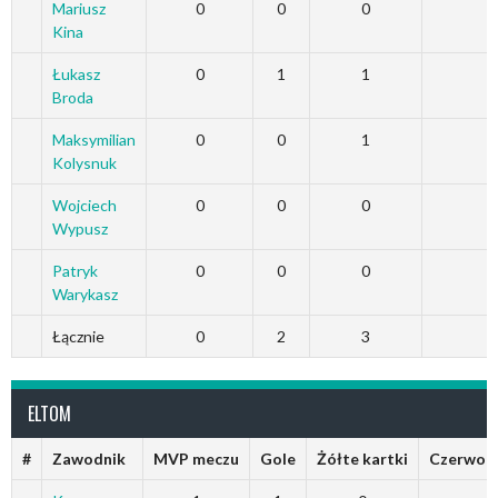
Mariusz
0
0
0
Kina
Łukasz
0
1
1
Broda
Maksymilian
0
0
1
Kolysnuk
Wojciech
0
0
0
Wypusz
Patryk
0
0
0
Warykasz
Łącznie
0
2
3
ELTOM
#
Zawodnik
MVP meczu
Gole
Żółte kartki
Czerwone