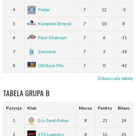
4
Poldar
7
12
-3
5
Kompleks Brzeski
7
10
8
6
Piast Głubczyn
7
6
-11
7
Zamoście
7
3
-18
8
Old Boys Piła
7
0
-42
Zobacz całą tabelę
TABELA GRUPA B
Pozycja
Klub
Mecze
Punkty
Bilans
1
Eco Zenit/Fobas
8
21
24
2
STS Logistics
8
15
25