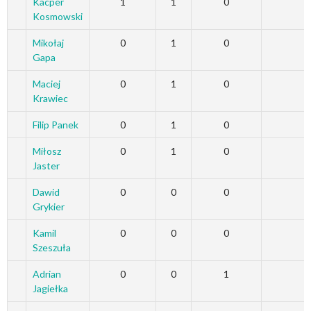
Kacper
1
1
0
0
Kosmowski
Mikołaj
0
1
0
0
Gapa
Maciej
0
1
0
0
Krawiec
Filip Panek
0
1
0
0
Miłosz
0
1
0
0
Jaster
Dawid
0
0
0
0
Grykier
Kamil
0
0
0
0
Szeszuła
Adrian
0
0
1
0
Jagiełka