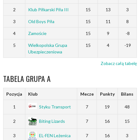
2
Klub Piłkarski Piła III
15
13
3
3
Old Boys Piła
15
11
8
4
Zamoście
15
9
-8
5
Wielkopolska Grupa
15
4
-19
Ubezpieczeniowa
Zobacz całą tabelę
TABELA GRUPA A
Pozycja
Klub
Mecze
Punkty
Bilans
1
Styku Transport
7
19
48
2
Biting Lizards
7
16
15
3
EL-FEN Leżenica
7
16
3