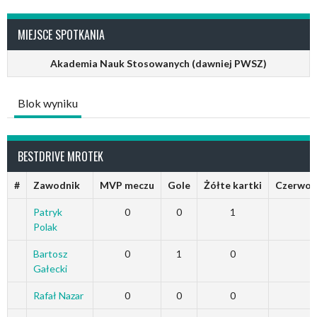
MIEJSCE SPOTKANIA
Akademia Nauk Stosowanych (dawniej PWSZ)
Blok wyniku
BESTDRIVE MROTEK
#
Zawodnik
MVP meczu
Gole
Żółte kartki
Czerwon
Patryk
0
0
1
Polak
Bartosz
0
1
0
Gałecki
Rafał Nazar
0
0
0