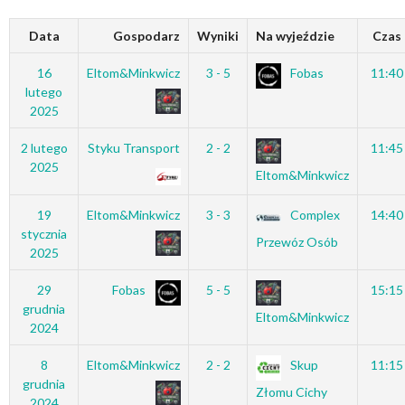
Data
Gospodarz
Wyniki
Na wyjeździe
Czas
16
Eltom&Minkwicz
3 - 5
Fobas
11:40
lutego
2025
2 lutego
Styku Transport
2 - 2
11:45
2025
Eltom&Minkwicz
19
Eltom&Minkwicz
3 - 3
Complex
14:40
stycznia
Przewóz Osób
2025
29
Fobas
5 - 5
15:15
grudnia
Eltom&Minkwicz
2024
8
Eltom&Minkwicz
2 - 2
Skup
11:15
grudnia
Złomu Cichy
2024