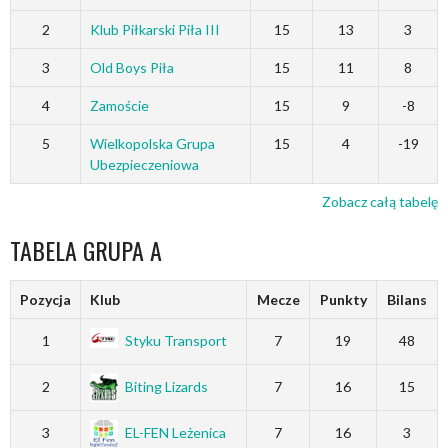
2
Klub Piłkarski Piła III
15
13
3
3
Old Boys Piła
15
11
8
4
Zamoście
15
9
-8
5
Wielkopolska Grupa
15
4
-19
Ubezpieczeniowa
Zobacz całą tabelę
TABELA GRUPA A
Pozycja
Klub
Mecze
Punkty
Bilans
1
Styku Transport
7
19
48
2
Biting Lizards
7
16
15
3
EL-FEN Leżenica
7
16
3