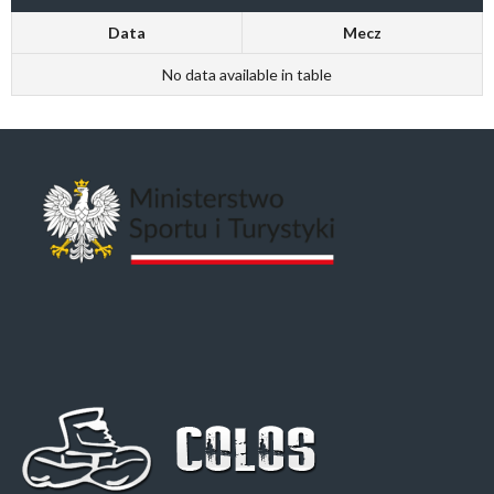
Data
Mecz
No data available in table