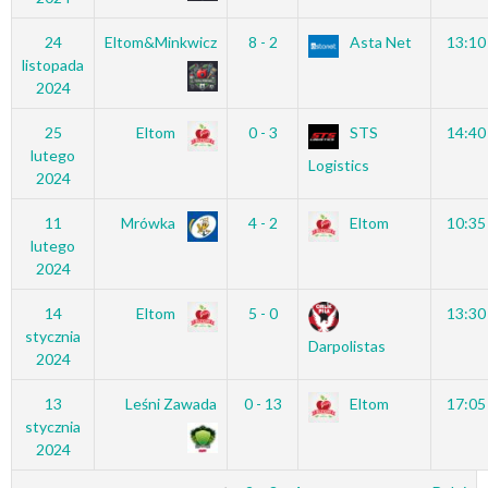
24
Eltom&Minkwicz
8 - 2
Asta Net
13:10
listopada
2024
25
Eltom
0 - 3
STS
14:40
lutego
Logistics
2024
11
Mrówka
4 - 2
Eltom
10:35
lutego
2024
14
Eltom
5 - 0
13:30
stycznia
Darpolistas
2024
13
Leśni Zawada
0 - 13
Eltom
17:05
stycznia
2024