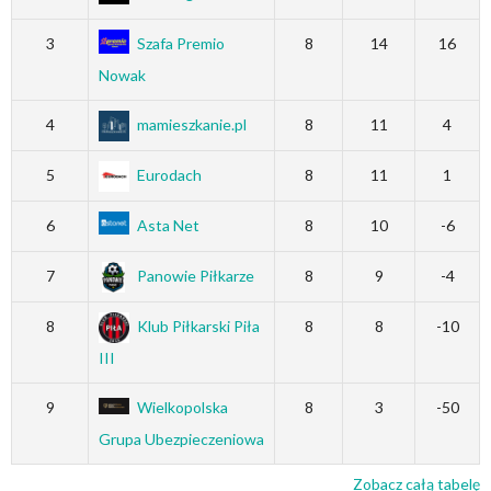
3
Szafa Premio
8
14
16
Nowak
4
mamieszkanie.pl
8
11
4
5
Eurodach
8
11
1
6
Asta Net
8
10
-6
7
Panowie Piłkarze
8
9
-4
8
Klub Piłkarski Piła
8
8
-10
III
9
Wielkopolska
8
3
-50
Grupa Ubezpieczeniowa
Zobacz całą tabelę