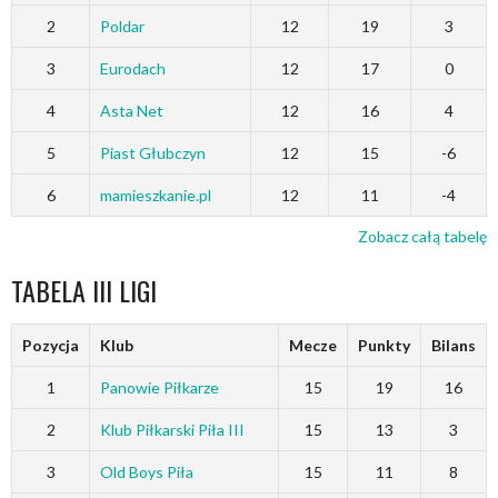
2
Poldar
12
19
3
3
Eurodach
12
17
0
4
Asta Net
12
16
4
5
Piast Głubczyn
12
15
-6
6
mamieszkanie.pl
12
11
-4
Zobacz całą tabelę
TABELA III LIGI
Pozycja
Klub
Mecze
Punkty
Bilans
1
Panowie Piłkarze
15
19
16
2
Klub Piłkarski Piła III
15
13
3
3
Old Boys Piła
15
11
8