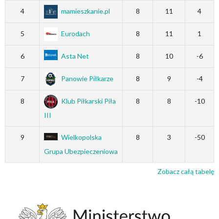
4
mamieszkanie.pl
8
11
4
5
Eurodach
8
11
1
6
Asta Net
8
10
-6
7
Panowie Piłkarze
8
9
-4
8
Klub Piłkarski Piła
8
8
-10
III
9
Wielkopolska
8
3
-50
Grupa Ubezpieczeniowa
Zobacz całą tabelę