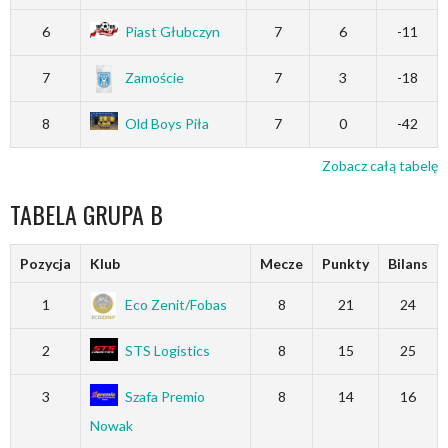
6
Piast Głubczyn
7
6
-11
7
Zamoście
7
3
-18
8
Old Boys Piła
7
0
-42
Zobacz całą tabelę
TABELA GRUPA B
Pozycja
Klub
Mecze
Punkty
Bilans
1
Eco Zenit/Fobas
8
21
24
2
STS Logistics
8
15
25
3
Szafa Premio
8
14
16
Nowak