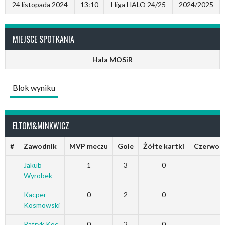
24 listopada 2024
13:10
I liga HALO 24/25
2024/2025
MIEJSCE SPOTKANIA
Hala MOSiR
Blok wyniku
ELTOM&MINKWICZ
#
Zawodnik
MVP meczu
Gole
Żółte kartki
Czerwone
Jakub
1
3
0
0
Wyrobek
Kacper
0
2
0
0
Kosmowski
Patryk Koc
0
2
0
0