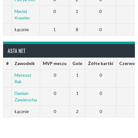
Maciej
0
1
0
0
Krawiec
Łącznie
1
8
0
0
ASTA NET
#
Zawodnik
MVP meczu
Gole
Żółte kartki
Czerwone
Mateusz
0
1
0
0
Rak
Damian
0
1
0
0
Zawierucha
Łącznie
0
2
0
0