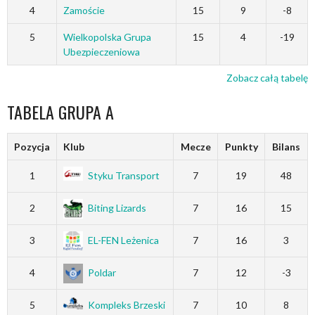
4
Zamoście
15
9
-8
5
Wielkopolska Grupa
15
4
-19
Ubezpieczeniowa
Zobacz całą tabelę
TABELA GRUPA A
Pozycja
Klub
Mecze
Punkty
Bilans
1
Styku Transport
7
19
48
2
Biting Lizards
7
16
15
3
EL-FEN Leżenica
7
16
3
4
Poldar
7
12
-3
5
Kompleks Brzeski
7
10
8