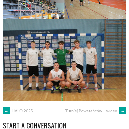
POST
←
HALO 2025
Turniej Powstańców – wideo
→
START A CONVERSATION