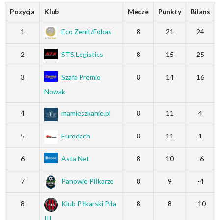
Pozycja
Klub
Mecze
Punkty
Bilans
1
Eco Zenit/Fobas
8
21
24
2
STS Logistics
8
15
25
3
Szafa Premio
8
14
16
Nowak
4
mamieszkanie.pl
8
11
4
5
Eurodach
8
11
1
6
Asta Net
8
10
-6
7
Panowie Piłkarze
8
9
-4
8
Klub Piłkarski Piła
8
8
-10
III