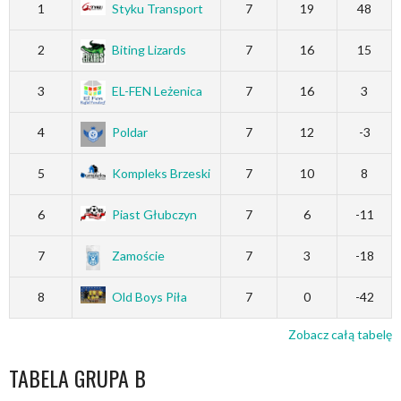
1
Styku Transport
7
19
48
2
Biting Lizards
7
16
15
3
EL-FEN Leżenica
7
16
3
4
Poldar
7
12
-3
5
Kompleks Brzeski
7
10
8
6
Piast Głubczyn
7
6
-11
7
Zamoście
7
3
-18
8
Old Boys Piła
7
0
-42
Zobacz całą tabelę
TABELA GRUPA B