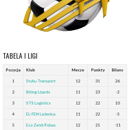
TABELA I LIGI
Pozycja
Klub
Mecze
Punkty
Bilans
1
Styku Transport
12
31
26
2
Biting Lizards
11
23
-2
3
STS Logistics
12
22
10
4
EL-FEN Leżenica
11
22
-5
5
Eco Zenit/Fobas
12
21
-11