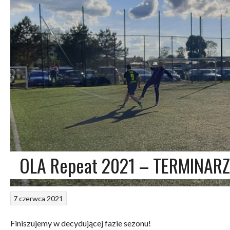
OLA Repeat 2021 – TERMINARZ
7 czerwca 2021
Finiszujemy w decydującej fazie sezonu!