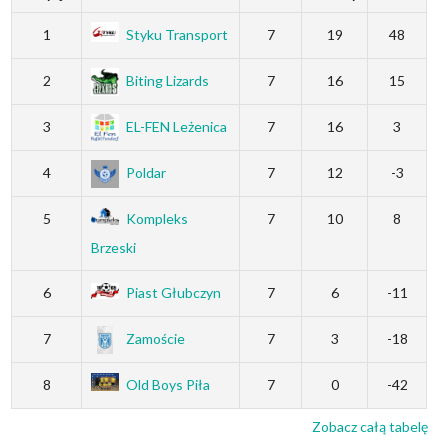
1
Styku Transport
7
19
48
2
Biting Lizards
7
16
15
3
EL-FEN Leżenica
7
16
3
4
Poldar
7
12
-3
5
Kompleks
7
10
8
Brzeski
6
Piast Głubczyn
7
6
-11
7
Zamoście
7
3
-18
8
Old Boys Piła
7
0
-42
Zobacz całą tabelę