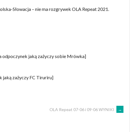
 Polska-Słowacja – nie ma rozgrywek OLA Repeat 2021.
a odpoczynek jaką zażyczy sobie Mrówka]
 jaką zażyczy FC Tiruriru]
OLA Repeat 07-06 i 09-06 WYNIKI
→