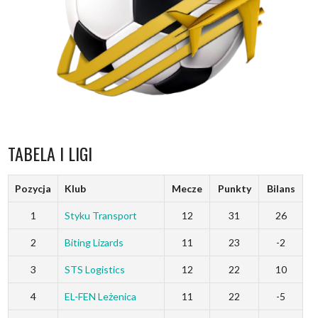
TABELA I LIGI
Pozycja
Klub
Mecze
Punkty
Bilans
1
Styku Transport
12
31
26
2
Biting Lizards
11
23
-2
3
STS Logistics
12
22
10
4
EL-FEN Leżenica
11
22
-5