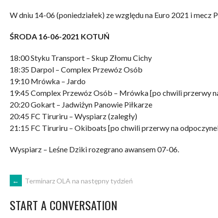
W dniu 14-06 (poniedziałek) ze względu na Euro 2021 i mecz
ŚRODA 16-06-2021 KOTUŃ
18:00 Styku Transport – Skup Złomu Cichy
18:35 Darpol – Complex Przewóz Osób
19:10 Mrówka – Jardo
19:45 Complex Przewóz Osób – Mrówka [po chwili przerwy n
20:20 Gokart – Jadwiżyn Panowie Piłkarze
20:45 FC Tiruriru – Wyspiarz (zaległy)
21:15 FC Tiruriru – Okiboats [po chwili przerwy na odpoczynek
Wyspiarz – Leśne Dziki rozegrano awansem 07-06.
POST
←
Terminarz OLA na następny tydzień
START A CONVERSATION
NAVIGATION