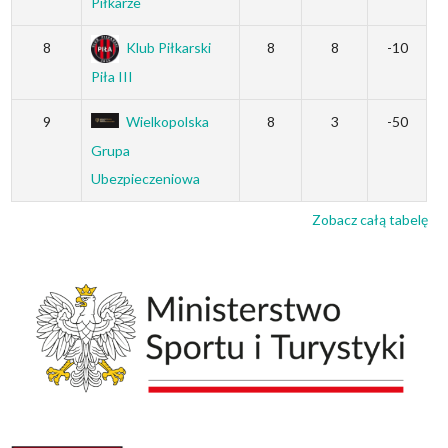
Piłkarze
8
Klub Piłkarski
8
8
-10
Piła III
9
Wielkopolska
8
3
-50
Grupa
Ubezpieczeniowa
Zobacz całą tabelę