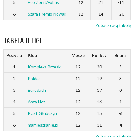
5
Eco Zenit/Fobas
12
21
-11
6
Szafa Premio Nowak
12
14
-20
Zobacz całą tabelę
TABELA II LIGI
Pozycja
Klub
Mecze
Punkty
Bilans
1
Kompleks Brzeski
12
20
3
2
Poldar
12
19
3
3
Eurodach
12
17
0
4
Asta Net
12
16
4
5
Piast Głubczyn
12
15
-6
6
mamieszkanie.pl
12
11
-4
Zobacz całą tabelę