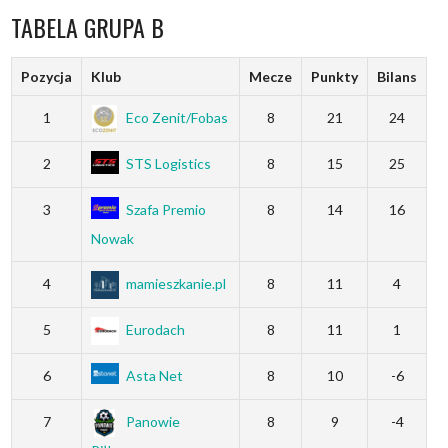
TABELA GRUPA B
Pozycja
Klub
Mecze
Punkty
Bilans
1
Eco Zenit/Fobas
8
21
24
2
STS Logistics
8
15
25
3
Szafa Premio
8
14
16
Nowak
4
mamieszkanie.pl
8
11
4
5
Eurodach
8
11
1
6
Asta Net
8
10
-6
7
Panowie
8
9
-4