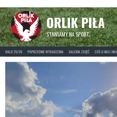
Skip
to
content
ORLIK PIŁA
STAWIAMY NA SPORT.
HALO 25/26
POPRZEDNIE WYDARZENIA
GALERIA ZDJĘĆ
COŚ O NAS I N