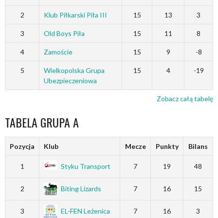
2
Klub Piłkarski Piła III
15
13
3
3
Old Boys Piła
15
11
8
4
Zamoście
15
9
-8
5
Wielkopolska Grupa
15
4
-19
Ubezpieczeniowa
Zobacz całą tabelę
TABELA GRUPA A
Pozycja
Klub
Mecze
Punkty
Bilans
1
Styku Transport
7
19
48
2
Biting Lizards
7
16
15
3
EL-FEN Leżenica
7
16
3