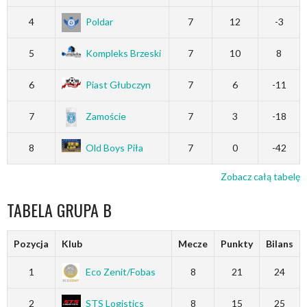
4
Poldar
7
12
-3
5
Kompleks Brzeski
7
10
8
6
Piast Głubczyn
7
6
-11
7
Zamoście
7
3
-18
8
Old Boys Piła
7
0
-42
Zobacz całą tabelę
TABELA GRUPA B
Pozycja
Klub
Mecze
Punkty
Bilans
1
Eco Zenit/Fobas
8
21
24
2
STS Logistics
8
15
25