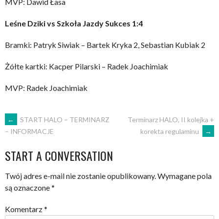
MVP: Dawid Łasa
Leśne Dziki vs Szkoła Jazdy Sukces 1:4
Bramki: Patryk Siwiak – Bartek Kryka 2, Sebastian Kubiak 2
Żółte kartki: Kacper Pilarski – Radek Joachimiak
MVP: Radek Joachimiak
POST
←
START HALO – TERMINARZ
Terminarz HALO, II kolejka +
korekta regulaminu
→
– INFORMACJE
NAVIGATION
START A CONVERSATION
Twój adres e-mail nie zostanie opublikowany.
Wymagane pola
są oznaczone
*
Komentarz
*