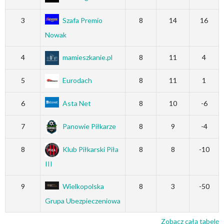
3
Szafa Premio
8
14
16
Nowak
4
mamieszkanie.pl
8
11
4
5
Eurodach
8
11
1
6
Asta Net
8
10
-6
7
Panowie Piłkarze
8
9
-4
8
Klub Piłkarski Piła
8
8
-10
III
9
Wielkopolska
8
3
-50
Grupa Ubezpieczeniowa
Zobacz całą tabelę